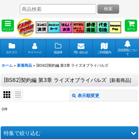
検索
メニュー
カート
店頭受取につい
カテゴリ
マイページ
収録弾
問い合わせ
ご利用案内
て
ホーム
>
新着商品
>
[BS62]契約編 第3章 ライズオブライバルズ
[BS62]契約編 第3章 ライズオブライバルズ
[
新着商品
]
表示順変更
閉じる
0
件
表示数
:
並び順
:
特集で絞り込む