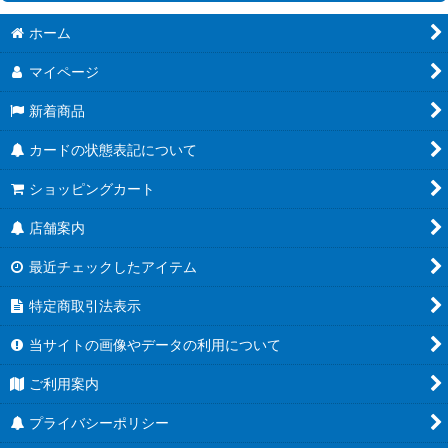
絞り込む
ホーム
[26RBS02] 幻惑の翔風
マイページ
[26RCB01]コラボブースター 仮面ライダー 運命の戦線
新着商品
[26RSD07]コラボスターター 仮面ライダー AGENT OF DREAM
カードの状態表記について
[BS76] エターナルブースター 永皇の輝き
ショッピングカート
[26RBS01] 創世の鼓動
店舗案内
[26RSD01~06] バトスピエントリーデッキ
最近チェックしたアイテム
[BS75] 契約編:環 第4章 英雄傑集
特定商取引法表示
[BSC51] ディーバブースター メモリアルレコード
当サイトの画像やデータの利用について
[BSC50] アニメブースター RESONATING STARS
ご利用案内
[BS74] 契約編:環 第3章 覇極来臨
プライバシーポリシー