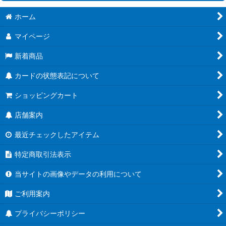
絞り込む
ホーム
[26RBS02] 幻惑の翔風
マイページ
[26RCB01]コラボブースター 仮面ライダー 運命の戦線
新着商品
[26RSD07]コラボスターター 仮面ライダー AGENT OF DREAM
カードの状態表記について
[BS76] エターナルブースター 永皇の輝き
ショッピングカート
[26RBS01] 創世の鼓動
店舗案内
[26RSD01~06] バトスピエントリーデッキ
最近チェックしたアイテム
[BS75] 契約編:環 第4章 英雄傑集
特定商取引法表示
[BSC51] ディーバブースター メモリアルレコード
当サイトの画像やデータの利用について
[BSC50] アニメブースター RESONATING STARS
ご利用案内
[BS74] 契約編:環 第3章 覇極来臨
プライバシーポリシー