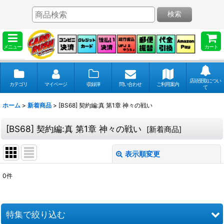
検索
メニュー
カート
店頭受取につい
カテゴリ
マイページ
収録弾
問い合わせ
ご利用案内
て
ホーム
>
新着商品
>
[BS68] 契約編:真 第1章 神々の戦い
[BS68] 契約編:真 第1章 神々の戦い
[
新着商品
]
表示順変更
閉じる
0
件
表示数
:
並び順
:
特集で絞り込む