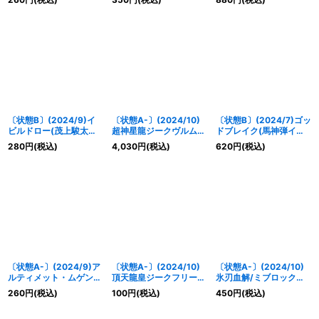
枠/BSロゴ)【X】
プライ》
【X】{BS47-10thX01}
{BS59-CP01}《赤》
《赤》
〔状態B〕(2024/9)イ
〔状態A-〕(2024/10)
〔状態B〕(2024/7)ゴッ
ビルドロー(茂上駿太イ
超神星龍ジークヴルム・
ドブレイク(馬神弾イラ
ラスト)【C】{SD65-
ノヴァ(赤枠/BSロゴ)
スト)【X】{BS52-
280
円
(税込)
4,030
円
(税込)
620
円
(税込)
RV002}《赤》
【XX】{BS43-
X09}《多》
RVXX01}《赤》
〔状態A-〕(2024/9)ア
〔状態A-〕(2024/10)
〔状態A-〕(2024/10)
ルティメット・ムゲンド
頂天龍皇ジークフリー
氷刃血解/ミブロック・
ラゴン(赤枠/BSロゴ)
ド・ゼニス(右向
バラガン・オリジン(ガ
260
円
(税込)
100
円
(税込)
450
円
(税込)
【X】{SD64-CP01}
き/illus：
レット・レヴォイラス
《赤》
BandaiNamcoFilmwork
ト)【CP】{BS55-