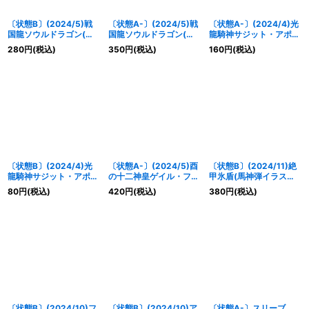
〔状態B〕(2024/5)戦
〔状態A-〕(2024/5)戦
〔状態A-〕(2024/4)光
国龍ソウルドラゴン(赤
国龍ソウルドラゴン(赤
龍騎神サジット・アポロ
枠/BSロゴ)【X】
枠/BSロゴ)【X】
ドラゴン(赤枠/BSロゴ)
280
円
(税込)
350
円
(税込)
160
円
(税込)
{BS31-X01}《赤》
{BS31-X01}《赤》
【X】{BS38-RVX01}
《赤》
〔状態B〕(2024/4)光
〔状態A-〕(2024/5)酉
〔状態B〕(2024/11)絶
龍騎神サジット・アポロ
の十二神皇ゲイル・フェ
甲氷盾(馬神弾イラスト)
ドラゴン(赤枠/BSロゴ)
ニックス(緑枠/BSロゴ)
【C】{SD56-RV009}
80
円
(税込)
420
円
(税込)
380
円
(税込)
【X】{BS38-RVX01}
【X】{BS35-X03}
《白》
《赤》
《緑》
〔状態B〕(2024/10)フ
〔状態B〕(2024/10)ア
〔状態A-〕スリーブ