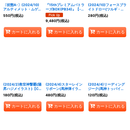
〔状態A-〕(2024/10)
『15thプレミアムバトラ
(2024/10)フォースブラ
アルティメット・ムゲン
ーズBOX(PB34)』【-】
イトドロー(ツルギ・タ
ドラゴン・マックスター
{-}《サプライ》
テワキイラスト)【C】
550
円
(税込)
280
円
(税込)
(左向き/illus：
{SD55-013}《赤》
9,480
円
(税込)
BandaiNamcoFilmwork
s)【X】{SD67-X01}
《赤》
カートに入れる
カートに入れる
カートに入れる
(2024/2)救世神撃覇(陽
(2024/4)スターレイン
(2024/4)リーディング
昇ハジメイラスト)【C】
リボーン(馬神弾イラス
ジーク(馬神トッパイラ
{BS18-074}《赤》
ト)【C】{BS41-085}
スト)【C】{BS43-091}
180
円
(税込)
480
円
(税込)
120
円
(税込)
《赤》
《赤》
カートに入れる
カートに入れる
カートに入れる