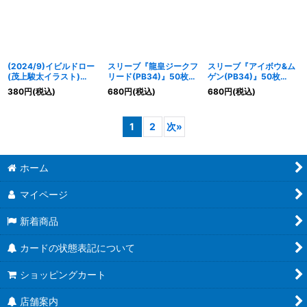
(2024/9)イビルドロー
スリーブ『龍皇ジークフ
スリーブ『アイボウ&ム
(茂上駿太イラスト)
リード(PB34)』50枚
ゲン(PB34)』50枚
【C】{SD65-RV002}
【-】{-}《サプライ》
【-】{-}《サプライ》
380
円
(税込)
680
円
(税込)
680
円
(税込)
《赤》
1
2
次
»
ホーム
マイページ
新着商品
カードの状態表記について
ショッピングカート
店舗案内