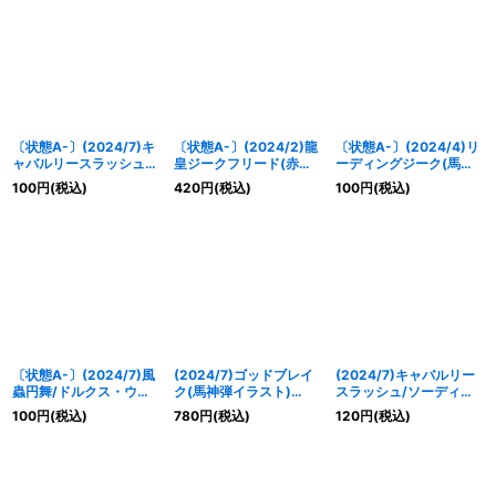
s)【X】{SD66-X01}
TCP07}《白》
《赤》
〔状態A-〕(2024/7)キ
〔状態A-〕(2024/2)龍
〔状態A-〕(2024/4)リ
ャバルリースラッシュ/
皇ジークフリード(赤
ーディングジーク(馬神
ソーディアス・アーサ
枠/BSロゴ)【X】
トッパイラスト)【C】
100
円
(税込)
420
円
(税込)
100
円
(税込)
ー・オリジン(ガレッ
{BSC22-X01}《赤》
{BS43-091}《赤》
ト・レヴォイラスト)
【CP】{BS55-TCP05}
《紫》
〔状態A-〕(2024/7)風
(2024/7)ゴッドブレイ
(2024/7)キャバルリー
蟲円舞/ドルクス・ウシ
ク(馬神弾イラスト)
スラッシュ/ソーディア
ワカ・オリジン(ヨク・
【X】{BS52-X09}
ス・アーサー・オリジン
100
円
(税込)
780
円
(税込)
120
円
(税込)
アルバトロサイラスト)
《多》
(ガレット・レヴォイラ
【CP】{BS55-TCP06}
スト)【CP】{BS55-
《緑》
TCP05}《紫》