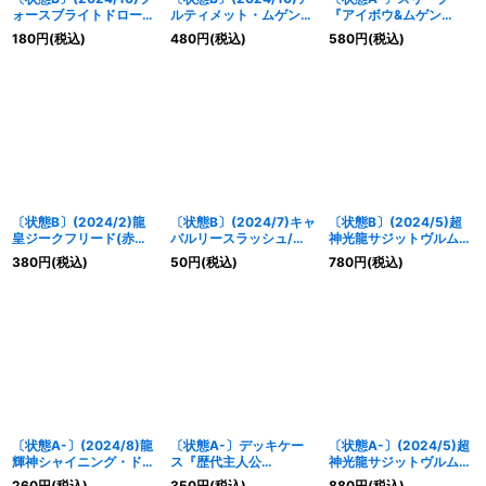
ォースブライトドロー
ルティメット・ムゲンド
『アイボウ&ムゲン
(ツルギ・タテワキイラ
ラゴン・マックスター
(PB34)』50枚【-】{-}
180
円
(税込)
480
円
(税込)
580
円
(税込)
スト)【C】{SD55-013}
(左向き/illus：
《サプライ》
《赤》
BandaiNamcoFilmwork
s)【X】{SD67-X01}
《赤》
〔状態B〕(2024/2)龍
〔状態B〕(2024/7)キャ
〔状態B〕(2024/5)超
皇ジークフリード(赤
バルリースラッシュ/ソ
神光龍サジットヴルム・
枠/BSロゴ)【X】
ーディアス・アーサー・
ノヴァ(赤枠/BSロゴ)
380
円
(税込)
50
円
(税込)
780
円
(税込)
{BSC22-X01}《赤》
オリジン(ガレット・レ
【X】{BS47-10thX01}
ヴォイラスト)【CP】
《赤》
{BS55-TCP05}《紫》
〔状態A-〕(2024/8)龍
〔状態A-〕デッキケー
〔状態A-〕(2024/5)超
輝神シャイニング・ドラ
ス『歴代主人公
神光龍サジットヴルム・
ゴン・オーバーレイ(赤
(PB34)』【-】{-}《サ
ノヴァ(赤枠/BSロゴ)
260
円
(税込)
350
円
(税込)
880
円
(税込)