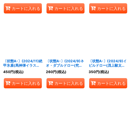
《赤》
カートに入れる
カートに入れる
カートに入れる
〔状態A-〕(2024/11)絶
〔状態A-〕(2024/9)ネ
〔状態A-〕(2024/9)イ
甲氷盾(馬神弾イラスト)
オ・ダブルドロー(究極
ビルドロー(茂上駿太イ
【C】{SD56-RV009}
のゼロイラスト)【C】
ラスト)【C】{SD65-
450
円
(税込)
260
円
(税込)
350
円
(税込)
《白》
{SD64-RV009}《赤》
RV002}《赤》
カートに入れる
カートに入れる
カートに入れる