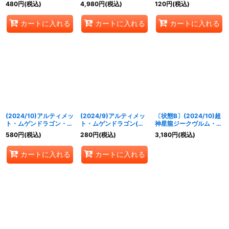
(緑枠/BSロゴ)【X】
枠/BSロゴ)【XX】
機グラン・ウォーデン・
480
円
(税込)
4,980
円
(税込)
120
円
(税込)
{BS35-X03}《緑》
{BS43-RVXX01}《赤》
ツヴァイ(紫枠/BSロゴ)
【転醒X】{SD60-
カートに入れる
カートに入れる
カートに入れる
TX01}《多》
(2024/10)アルティメッ
(2024/9)アルティメッ
〔状態B〕(2024/10)超
ト・ムゲンドラゴン・マ
ト・ムゲンドラゴン(赤
神星龍ジークヴルム・ノ
ックスター(左向
枠/BSロゴ)【X】
ヴァ(赤枠/BSロゴ)
580
円
(税込)
280
円
(税込)
3,180
円
(税込)
き/illus：
{SD64-CP01}《赤》
【XX】{BS43-
BandaiNamcoFilmwork
RVXX01}《赤》
カートに入れる
カートに入れる
s)【X】{SD67-X01}
《赤》