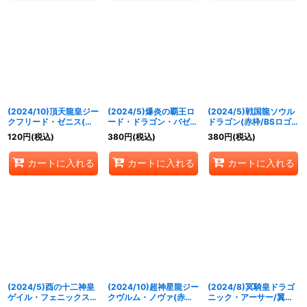
(2024/10)頂天龍皇ジー
(2024/5)爆炎の覇王ロ
(2024/5)戦国龍ソウル
クフリード・ゼニス(右
ード・ドラゴン・バゼル
ドラゴン(赤枠/BSロゴ)
向き/illus：
(赤枠/BSロゴ)【X】
【X】{BS31-X01}
120
円
(税込)
380
円
(税込)
380
円
(税込)
BandaiNamcoFilmwork
{BS16-X01}《赤》
《赤》
s)【X】{SD66-X01}
カートに入れる
カートに入れる
カートに入れる
《赤》
(2024/5)酉の十二神皇
(2024/10)超神星龍ジー
(2024/8)冥騎皇ドラゴ
ゲイル・フェニックス
クヴルム・ノヴァ(赤
ニック・アーサー/翼神