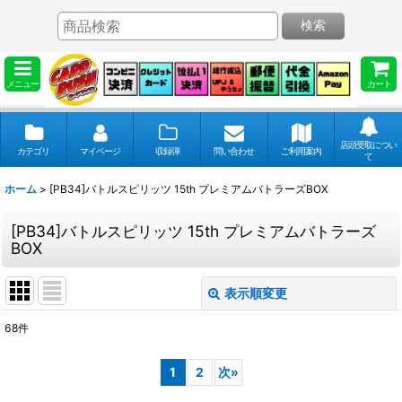
検索
メニュー
カート
店頭受取につい
カテゴリ
マイページ
収録弾
問い合わせ
ご利用案内
て
ホーム
>
[PB34]バトルスピリッツ 15th プレミアムバトラーズBOX
[PB34]バトルスピリッツ 15th プレミアムバトラーズ
BOX
表示順変更
閉じる
68
件
表示数
:
1
2
次
»
並び順
: