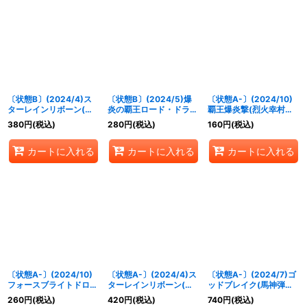
絞り込む
〔状態B〕(2024/4)ス
〔状態B〕(2024/5)爆
〔状態A-〕(2024/10)
ターレインリボーン(馬
炎の覇王ロード・ドラゴ
覇王爆炎撃(烈火幸村イ
神弾イラスト)【C】
ン・バゼル(赤枠/BSロ
ラスト)【C】{SD56-
380
円
(税込)
280
円
(税込)
160
円
(税込)
{BS41-085}《赤》
ゴ)【X】{BS16-X01}
RV008}《赤》
《赤》
カートに入れる
カートに入れる
カートに入れる
〔状態A-〕(2024/10)
〔状態A-〕(2024/4)ス
〔状態A-〕(2024/7)ゴ
フォースブライトドロー
ターレインリボーン(馬
ッドブレイク(馬神弾イ
(ツルギ・タテワキイラ
神弾イラスト)【C】
ラスト)【X】{BS52-
260
円
(税込)
420
円
(税込)
740
円
(税込)
スト)【C】{SD55-013}
{BS41-085}《赤》
X09}《多》