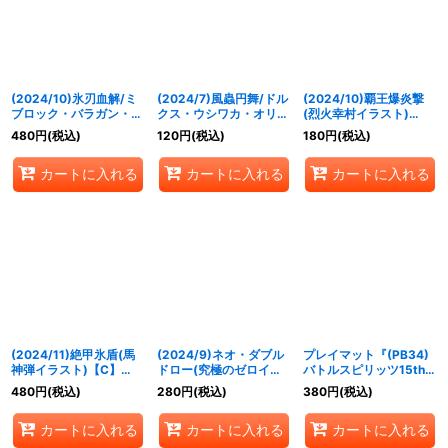
(2024/10)氷刃血解/ミ
(2024/7)風蟲円舞/ドル
(2024/10)覇王爆炎撃
ブロック・バラガン・オ
クス・ウシワカ・オリジ
(烈火幸村イラスト)
リジン(ガレット・レヴ
ン(ヨク・アルバトロサ
【C】{SD56-RV008}
480
円
(税込)
120
円
(税込)
180
円
(税込)
ォイラスト)【CP】
イラスト)【CP】
《赤》
{BS55-TCP07}《白》
{BS55-TCP06}《緑》
カートに入れる
カートに入れる
カートに入れる
(2024/11)絶甲氷盾(馬
(2024/9)ネオ・ダブル
プレイマット『(PB34)
神弾イラスト)【C】
ドロー(究極のゼロイラ
バトルスピリッツ15thプ
{SD56-RV009}《白》
スト)【C】{SD64-
レミアムバトラーズ
480
円
(税込)
280
円
(税込)
380
円
(税込)
RV009}《赤》
BOX』【-】{-}《サプラ
イ》
カートに入れる
カートに入れる
カートに入れる