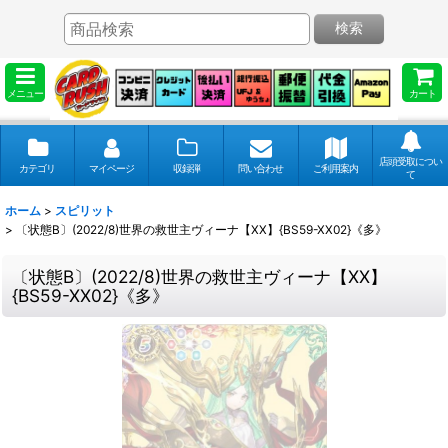
検索
メニュー
カート
店頭受取につい
カテゴリ
マイページ
収録弾
問い合わせ
ご利用案内
て
ホーム
>
スピリット
>
〔状態B〕(2022/8)世界の救世主ヴィーナ【XX】{BS59-XX02}《多》
〔状態B〕(2022/8)世界の救世主ヴィーナ【XX】
{BS59-XX02}《多》