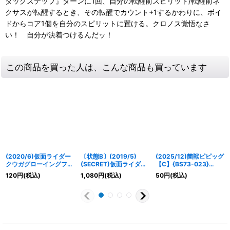
タックステップ』ターンに1回、自分の転醒前スピリット/転醒前ネ
クサスが転醒するとき、その転醒でカウント+1するかわりに、ボイ
ドからコア1個を自分のスピリットに置ける。クロノス覚悟なさ
い！ 自分が決着つけるんだッ！
この商品を買った人は、こんな商品も買っています
(2020/6)仮面ライダー
〔状態B〕(2019/5)
(2025/12)菌獣ピピッグ
クウガグローイングフォ
(SECRET)仮面ライダー
【C】{BS73-023}
ーム(CB12収録)【C】
オーズプトティラコンボ
《緑》
120
円
(税込)
1,080
円
(税込)
50
円
(税込)
{CB04-002}《赤》
【X-SEC】{CB08-
X04}《青》