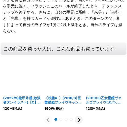
を手元に置く。フラッシュこのバトルが終了したとき、アタックス
テップを終了する。さらに、自分の手元に系統：「来是」/「占征」
と「光導」を持つカードが3枚以上あるとき、このターンの間、相
手によって自分のライフが1度に2以上減るとき、自分のライフは減
らない。
この商品を買った人は、こんな商品も買っています
(2022/9)絶甲氷盾(放浪
〔状態A-〕(2016/3)巨
(2019/3)乙女星鎧ヴァ
者ダンイラスト)【C】
蟹星鎧ブレイヴキャンサ
ルゴブレイヴ(タバック
{SD56-RV009}《白》
ー(Mレア仕様/BSC27収
加工/光導デッキCB収
120
円
(税込)
160
円
(税込)
120
円
(税込)
録)【X】{BS26-X07}
録)【R】{BS26-061}
《緑》
《黄》