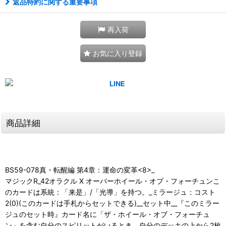
返品特約に関する重要事項
再入荷
お気に入り登録
商品詳細
BS59-078真・転醒編 第4章：運命の変革<8>_
マジックR_42オラクル X オーバーホイール・オブ・フォーチュンこ
のカードは系統：「来是」/「光導」を持つ。_ミラージュ：コスト
2(0)(このカードは手札からセットできる)__セット中__『このミラー
ジュのセット時』カード名に「ザ・ホイール・オブ・フォーチュ
ン」を含む自分のスピリットがいるとき、自分のデッキの上から2枚