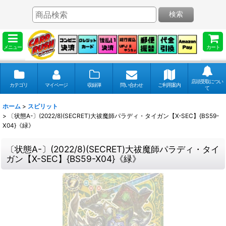
検索
メニュー
カート
店頭受取につい
カテゴリ
マイページ
収録弾
問い合わせ
ご利用案内
て
ホーム
>
スピリット
>
〔状態A-〕(2022/8)(SECRET)大祓魔師パラディ・タイガン【X-SEC】{BS59-
X04}《緑》
〔状態A-〕(2022/8)(SECRET)大祓魔師パラディ・タイ
ガン【X-SEC】{BS59-X04}《緑》