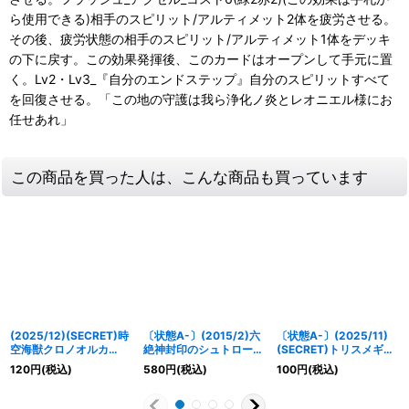
ら使用できる)相手のスピリット/アルティメット2体を疲労させる。
その後、疲労状態の相手のスピリット/アルティメット1体をデッキ
の下に戻す。この効果発揮後、このカードはオープンして手元に置
く。Lv2・Lv3_『自分のエンドステップ』自分のスピリットすべて
を回復させる。「この地の守護は我ら浄化ノ炎とレオニエル様にお
任せあれ」
この商品を買った人は、こんな商品も買っています
(2025/12)(SECRET)時
〔状態A-〕(2015/2)六
〔状態A-〕(2025/11)
空海獣クロノオルカ
絶神封印のシュトロー
(SECRET)トリスメギス
(BSC47収録)【M-
ム・ハイド【XX】
トス【M-SEC】{SD70-
120
円
(税込)
580
円
(税込)
100
円
(税込)
SEC】{BS56-060}
{BS33-XX02}《青》
009}《多》
《青》