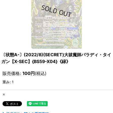
〔状態A-〕(2022/8)(SECRET)大祓魔師パラディ・タイ
ガン【X-SEC】{BS59-X04}《緑》
販売価格
:
100
円
(税込)
重み
:
1
×