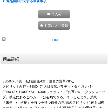
返品特約に関する重要事項
再入荷
お気に入り登録
商品詳細
BS59-X04真・転醒編 第4章：運命の変革<8>_
スピリット占征・剣獣X_74大祓魔師パラディ・タイガン<1>
8000<3> 11000<6> 14000フラッシュ_『お互いのアタックステッ
プ』手元にあるこのカードは召喚できる。そうしたとき、系統：
「来是」/「占征」を持つを持つ自分の赤/緑のスピリット1体を回復
させる。フラッシュ_アクセル_コスト6(緑2赤2)(この効果は手札か