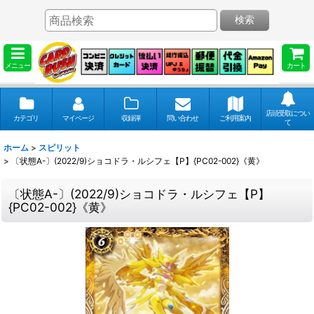
検索
メニュー
カート
店頭受取につい
カテゴリ
マイページ
収録弾
問い合わせ
ご利用案内
て
ホーム
>
スピリット
>
〔状態A-〕(2022/9)ショコドラ・ルシフェ【P】{PC02-002}《黄》
〔状態A-〕(2022/9)ショコドラ・ルシフェ【P】
{PC02-002}《黄》