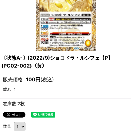
〔状態A-〕(2022/9)ショコドラ・ルシフェ【P】
{PC02-002}《黄》
販売価格
:
100
円
(税込)
重み
:
1
在庫数 2枚
数量
: