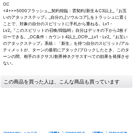
OC
<4+>+5000フラッシュ__契約煌臨：雲契約/新生＆C3以上_『お互
いのアタックステップ』_自分の_[ソウルコア]_をトラッシュに置く
ことで、対象の自分のスピリットに手札から重ねる。Lv1・
Lv2_『このスピリットの召喚/煌臨時』自分はデッキの下から2枚ド
ローできる。_OC条件：カウント4以上_OC中__Lv1・Lv2_『お互い
のアタックステップ』系統：「新生」を持つ自分のスピリット/アル
ティメットが、ターンの最初にアタック/ブロックしたとき、このタ
ーンの間、相手のネクサス/創界神ネクサスすべての効果を発揮させ
ない。
この商品を買った人は、こんな商品も買っています