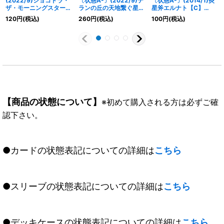
(2022/9)ショコドラ・
〔状態A-〕(2022/9)テ
〔状態A-〕(2014/1)炎
ザ・モーニングスター
ランの丘の天地繋ぐ星柱
星斧エルナト【C】
【X】{PC02-X01}
【C】{BS60-082}
{SD26-010}《赤》
120
円
(税込)
260
円
(税込)
100
円
(税込)
《黄》
《黄》
【商品の状態について】
※初めて購入される方は必ずご確
認下さい。
●カードの状態表記についての詳細は
こちら
●スリーブの状態表記についての詳細は
こちら
●デッキケースの状態表記についての詳細は
こちら