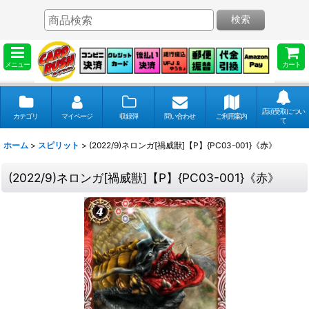
検索
メニュー
カート
店頭受取につい
カテゴリ
マイページ
収録弾
問い合わせ
ご利用案内
て
ホーム
>
スピリット
>
(2022/9)ネロンガ[禍威獣]【P】{PC03-001}《赤》
(2022/9)ネロンガ[禍威獣]【P】{PC03-001}《赤》