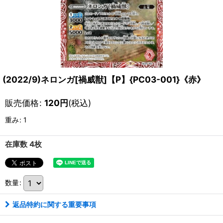
(2022/9)ネロンガ[禍威獣]【P】{PC03-001}《赤》
販売価格
:
120
円
(税込)
重み
:
1
在庫数 4枚
数量
:
返品特約に関する重要事項