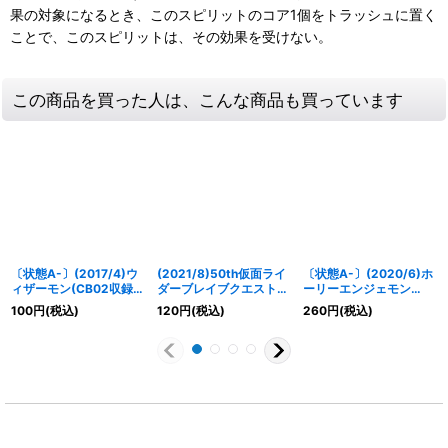
果の対象になるとき、このスピリットのコア1個をトラッシュに置く
ことで、このスピリットは、その効果を受けない。
この商品を買った人は、こんな商品も買っています
〔状態A-〕(2017/4)ウ
(2021/8)50th仮面ライ
〔状態A-〕(2020/6)ホ
ィザーモン(CB02収録)
ダーブレイブクエストゲ
ーリーエンジェモン
【R】{CB02-042}
ーマーレベル2【C】
(CB11収録)【X】
100
円
(税込)
120
円
(税込)
260
円
(税込)
《多》
{CB19-066}《白》
{CB02-X07}《黄》