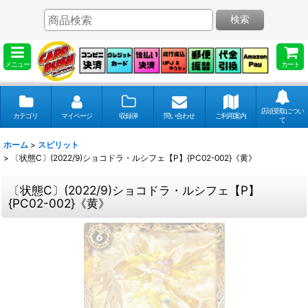
検索
メニュー
カート
店頭受取につい
カテゴリ
マイページ
収録弾
問い合わせ
ご利用案内
て
ホーム
>
スピリット
>
〔状態C〕(2022/9)ショコドラ・ルシフェ【P】{PC02-002}《黄》
〔状態C〕(2022/9)ショコドラ・ルシフェ【P】
{PC02-002}《黄》