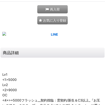
再入荷
お気に入り登録
商品詳細
Lv1
<1>5000
Lv2
<2>9000
OC
<4+>+5000フラッシュ__契約煌臨：雲契約/新生＆C3以上_『お互