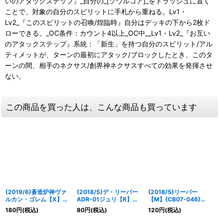
いのアタックステップ』_自分の_[ソウルコア]_をトラッシュに置く
ことで、対象の自分のスピリットに手札から重ねる。Lv1・
Lv2_『このスピリットの召喚/煌臨時』自分はデッキの下から2枚ド
ローできる。_OC条件：カウント4以上_OC中__Lv1・Lv2_『お互い
のアタックステップ』系統：「新生」を持つ自分のスピリット/アル
ティメットが、ターンの最初にアタック/ブロックしたとき、このタ
ーンの間、相手のネクサス/創界神ネクサスすべての効果を発揮させ
ない。
この商品を買った人は、こんな商品も買っています
(2019/6)蒼造炉神ヴァ
(2018/5)デ・リーパー
(2018/5)リーパー
ルカン・ゴレム【X】
ADR-01ジュリ【R】
【M】{CB07-046}
{BS50-X06}《青》
{CB07-044}《多》
《多》
180
円
(税込)
80
円
(税込)
120
円
(税込)