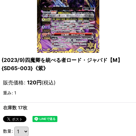
(2023/9)四魔卿を統べる者ロード・ジャバド【M】
{SD65-003}《紫》
販売価格
:
120
円
(税込)
重み
:
1
在庫数 17枚
数量
: