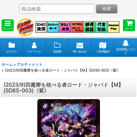
検索
メニュー
カート
店頭受取につい
カテゴリ
マイページ
収録弾
問い合わせ
ご利用案内
て
ホーム
>
アルティメット
>
(2023/9)四魔卿を統べる者ロード・ジャバド【M】{SD65-003}《紫》
(2023/9)四魔卿を統べる者ロード・ジャバド【M】
{SD65-003}《紫》