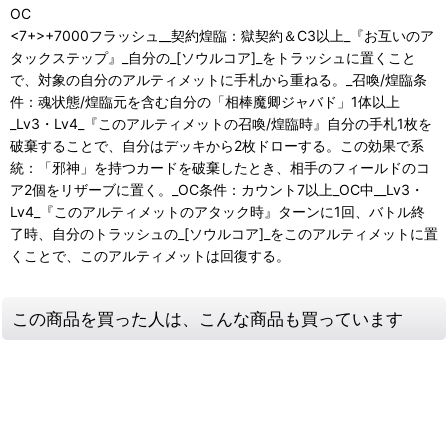
OC
<7+>+7000フラッシュ__契約煌臨：獄契約＆C3以上_『お互いのア
タックステップ』_自分の_[ソウルコア]_をトラッシュに置くこと
で、対象の自分のアルティメットに手札から重ねる。_召喚/煌臨条
件：魂状態/煌臨元を含む自分の「相棒魔卿ジャバド」1体以上
_Lv3・Lv4_『このアルティメットの召喚/煌臨時』自分の手札1枚を
破棄することで、自分はデッキから2枚ドローする。この効果で系
統：「邪神」を持つカードを破棄したとき、相手のフィールドのコ
ア2個をリザーブに置く。_OC条件：カウント7以上_OC中__Lv3・
Lv4_『このアルティメットのアタック時』ターンに1回、バトル終
了時、自分のトラッシュの_[ソウルコア]_をこのアルティメットに置
くことで、このアルティメットは回復する。
この商品を買った人は、こんな商品も買っています