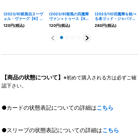
(2023/9)獄風伯ヌーヴ
(2023/9)獄風の四魔卿
(2023/10)四魔卿を統べ
ェル・ヴァーグ【R】
ヴァン＝トゥース【X】
る者ゴッド・ジャバド
{SD65-004}《緑》
{SD65-X03}《緑》
【X】{BS64-X06}
120
円
(税込)
120
円
(税込)
280
円
(税込)
《多》
【商品の状態について】
※初めて購入される方は必ずご確
認下さい。
●カードの状態表記についての詳細は
こちら
●スリーブの状態表記についての詳細は
こちら