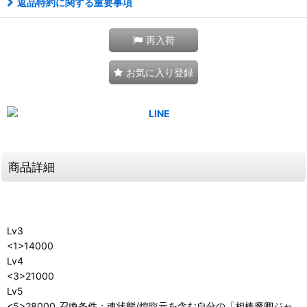
返品特約に関する重要事項
再入荷
お気に入り登録
商品詳細
Lv3
<1>14000
Lv4
<3>21000
Lv5
<5>28000_召喚条件：魂状態/煌臨元を含む自分の「相棒魔卿ジャ