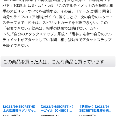
バド」1体以上_Lv3・Lv4・Lv5_『このアルティメットの召喚時』相
手のスピリットすべてを破壊する。その後、〔ゲームに1回：同名〕
自分のライフのコア1個をボイドに置くことで、次の自分のスタート
ステップまで、相手は、スピリットカードを召喚できない。この
「召喚できない」効果は、相手の効果では防げない。Lv4・
Lv5_『自分のアタックステップ』系統：「邪神」を持つ自分のアル
ティメットがアタックしている間、相手は効果でアタックステップ
を終了できない。
この商品を買った人は、こんな商品も買っています
(2023/9)(SECRET)獄
(2023/9)(SECRET)バ
〔状態A-〕(2023/9)
土の四魔卿マグナザッパ
ーゴイル【C-SEC】
(SECRET)四魔卿を統べ
ー【X-SEC】{SD65-
{SD65-RV001}《多》
る者ロード・ジャバド