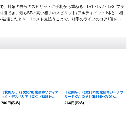
とで、対象の自分のスピリットに手札から重ねる。Lv1・Lv2・Lv3_フラ
回復でき、最もBPの高い相手のスピリット/アルティメット1体と、相
サスを破壊したとき、1コスト支払うことで、相手のライフのコア1個をト
〔状態A-〕(2020/6)魔星神ゾディア
〔状態A-〕(2023/10)魔龍帝ジークフ
ック・デスペリア【XX】{BS51-
リードXV【XV】{BS65-XV01}
XX01}《紫》
《赤》
740
円
(税込)
260
円
(税込)