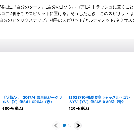
C6以上_『自分のターン』_自分の_[ソウルコア]_をトラッシュに置くこ
トのコア2個をこのスピリットに置ける。そうしたとき、このスピリットは
v3_『自分のアタックステップ』相手のスピリット/アルティメット/ネク
〔状態A-〕(2017/4)雷皇龍ジークヴ
(2023/10)機動要塞キャッスル・ゴレ
ルム【X】{BS41-CP04}《赤》
ムXV【XV】{BS65-XV05}《青》
680
円
(税込)
120
円
(税込)