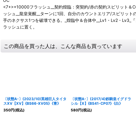
OC
<7+>+10000フラッシュ__契約煌臨：突契約/赤の契約スピリット＆
ッシュ__龍皇覚醒__ターンに1回、自分のカウントエリア/スピリッ
手のネクサス1つを破壊できる。_煌臨中＆合体中__Lv1・Lv2・L
ラッシュに置く。
この商品を買った人は、こんな商品も買っています
〔状態A-〕(2023/10)英雄巨人タイタ
〔状態A-〕(2017/4)鉄騎皇イグドラ
スXV【XV】{BS66-XV05}《青》
シル【X】{BS41-CP07}《白》
350
円
(税込)
580
円
(税込)