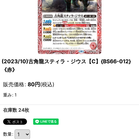
(2023/10)古角龍スティラ・ジウス【C】{BS66-012}
《赤》
販売価格
:
80
円
(税込)
重み
:
1
在庫数 24枚
数量
: