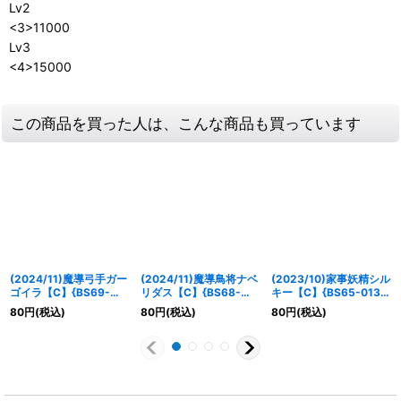
Lv2
<3>11000
Lv3
<4>15000
この商品を買った人は、こんな商品も買っています
(2024/11)魔導弓手ガー
(2024/11)魔導鳥将ナベ
(2023/10)家事妖精シル
ゴイラ【C】{BS69-
リダス【C】{BS68-
キー【C】{BS65-013}
017}《紫》
017}《紫》
《紫》
80
円
(税込)
80
円
(税込)
80
円
(税込)