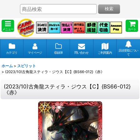
検索
メニュー
カート
店頭受取につい
カテゴリ
マイページ
収録弾
問い合わせ
ご利用案内
て
ホーム
>
スピリット
>
(2023/10)古角龍スティラ・ジウス【C】{BS66-012}《赤》
(2023/10)古角龍スティラ・ジウス【C】{BS66-012}
《赤》