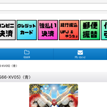
収録弾
問い合わせ
6-XV05}《青》
S66-XV05}《青》