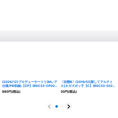
(2026/12)プロデューサーリリ(Mレア
〔状態B〕(2019/5)[探してアルテミ
仕様/PB収録)【CP】{BSC33-CP02}
ス]ネガズボッ子【C】{BSC33-032}
《黄》
《黄》
880
円
(税込)
30
円
(税込)