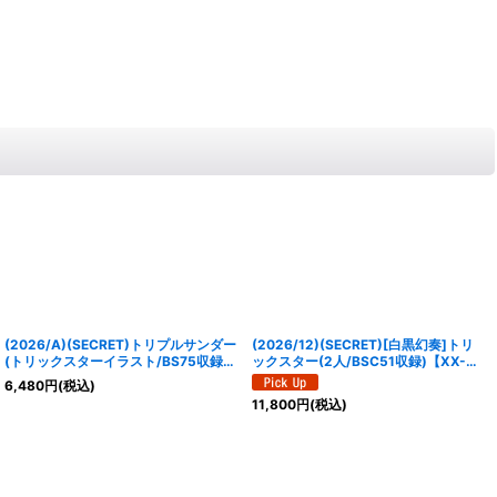
(2026/A)(SECRET)トリプルサンダー
(2026/12)(SECRET)[白黒幻奏]トリ
(トリックスターイラスト/BS75収録)
ックスター(2人/BSC51収録)【XX-
【C-SEC】{26RSD05-014}《黄》
SEC】{BSC40-XX01}《黄》
6,480
円
(税込)
11,800
円
(税込)