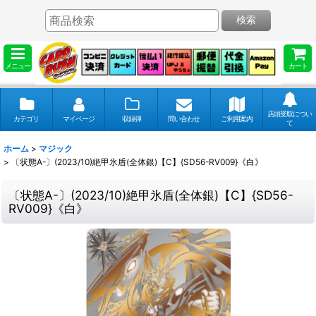
検索
メニュー
カート
店頭受取につい
カテゴリ
マイページ
収録弾
問い合わせ
ご利用案内
て
ホーム
>
マジック
>
〔状態A-〕(2023/10)絶甲氷盾(全体銀)【C】{SD56-RV009}《白》
〔状態A-〕(2023/10)絶甲氷盾(全体銀)【C】{SD56-
RV009}《白》