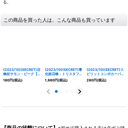
る。
この商品を買った人は、こんな商品も買っています
(2023/10)(SECRET)召
(2023/10)(SECRET)導
(2023/10)(SECRET)ス
喚杖サモン・ピーク【X-
化姫召喚：トリスタフィ
ピリットコンボカーパル
SEC】{BS65-X08}
ールド【X-SEC】
ム【M-SEC】{BS65-
180
円
(税込)
1,680
円
(税込)
280
円
(税込)
《多》
{BS66-X12}《黄》
034}《黄》
【商品の状態について】
※初めて購入される方は必ずご確