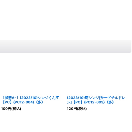
〔状態A-〕(2023/10)シンジくん江
(2023/10)碇シンジ[サードチルドレ
【PC】{PC12-004}《多》
ン]【PC】{PC12-003}《多》
100
円
(税込)
120
円
(税込)