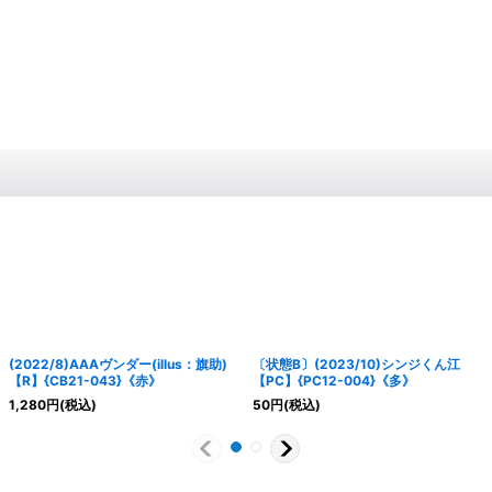
(2022/8)AAAヴンダー(illus：旗助)
〔状態B〕(2023/10)シンジくん江
【R】{CB21-043}《赤》
【PC】{PC12-004}《多》
1,280
円
(税込)
50
円
(税込)