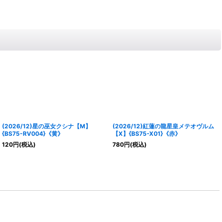
(2026/12)星の巫女クシナ【M】
(2026/12)紅蓮の龍星皇メテオヴルム
{BS75-RV004}《黄》
【X】{BS75-X01}《赤》
120
円
(税込)
780
円
(税込)