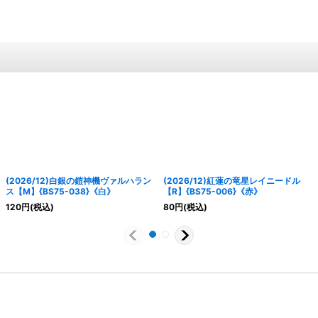
(2026/12)白銀の鎧神機ヴァルハラン
(2026/12)紅蓮の竜星レイニードル
ス【M】{BS75-038}《白》
【R】{BS75-006}《赤》
120
円
(税込)
80
円
(税込)