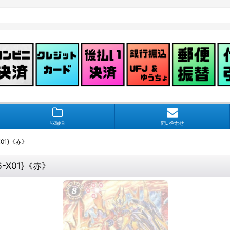
収録弾
問い合わせ
01}《赤》
-X01}《赤》