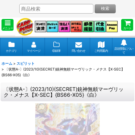
検索
メニュー
カート
店頭受取につい
カテゴリ
マイページ
収録弾
問い合わせ
ご利用案内
て
ホーム
>
スピリット
>
〔状態A-〕(2023/10)(SECRET)銃神無頼マーヴリック・メナス【X-SEC】
{BS66-X05}《白》
〔状態A-〕(2023/10)(SECRET)銃神無頼マーヴリッ
ク・メナス【X-SEC】{BS66-X05}《白》