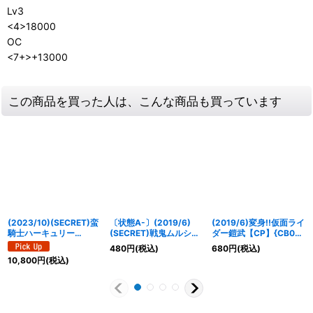
Lv3
<4>18000
OC
<7+>+13000
この商品を買った人は、こんな商品も買っています
(2023/10)(SECRET)蛮
〔状態A-〕(2019/6)
(2019/6)変身!!仮面ライ
騎士ハーキュリー
(SECRET)戦鬼ムルシエ
ダー鎧武【CP】{CB09-
XV【XV-SEC】{BS65-
ラ(BSC34収録)【M-
CP03}《多》
480
円
(税込)
680
円
(税込)
XV03}《緑》
SEC】{BS37-023}
10,800
円
(税込)
《紫》