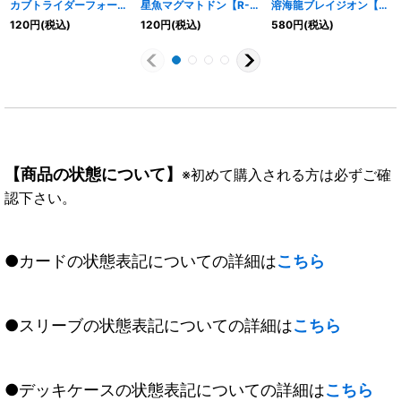
カブトライダーフォーム
星魚マグマトドン【R-
溶海龍ブレイジオン【X-
【R】{CB09-009}
SEC】{BS75-010}
SEC】{BS75-X02}
120
円
(税込)
120
円
(税込)
580
円
(税込)
《赤》
《赤》
《赤》
【商品の状態について】
※初めて購入される方は必ずご確
認下さい。
●カードの状態表記についての詳細は
こちら
●スリーブの状態表記についての詳細は
こちら
●デッキケースの状態表記についての詳細は
こちら