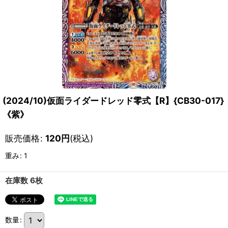
(2024/10)仮面ライダードレッド零式【R】{CB30-017}
《紫》
販売価格
:
120
円
(税込)
重み
:
1
在庫数 6枚
数量
: