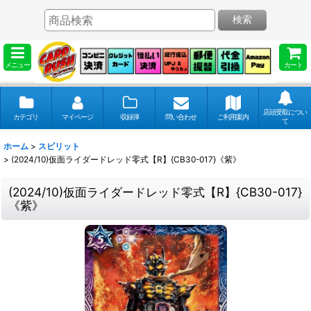
検索
メニュー
カート
店頭受取につい
カテゴリ
マイページ
収録弾
問い合わせ
ご利用案内
て
ホーム
>
スピリット
>
(2024/10)仮面ライダードレッド零式【R】{CB30-017}《紫》
(2024/10)仮面ライダードレッド零式【R】{CB30-017}
《紫》