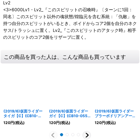
Lv2
<3>6000Lv1・Lv2_『このスピリットの召喚時』〔ターンに1回：
同名〕このスピリット以外の魂状態/煌臨元を含む系統：「仇敵」を
持つ自分のスピリットがいるとき、ボイドからコア2個を自分のネク
サス/トラッシュに置く。Lv2_『このスピリットのアタック時』相手
のスピリットのコア2個をリザーブに置く。
この商品を買った人は、こんな商品も買っています
(2019/6)仮面ライダー
(2019/6)仮面ライダー
(2019/6)仮面ライダー
タイガ【C】{CB10-
ガイ【C】{CB10-055}
ブラーボドリアンアーム
064}《青》
《白》
ズ【R】{CB09-046}
120
円
(税込)
120
円
(税込)
120
円
(税込)
《緑》