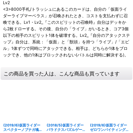
Lv2
<3>8000手札/トラッシュにあるこのカードは、自分の「仮面ライ
ダーライブマーベラス」が召喚されたとき、コストを支払わずに召
喚できる。Lv1・Lv2_『このスピリットの召喚時』自分はデッキか
ら2枚ドローする。その後、自分の「ライブ」がいるとき、コア3個
以下の相手のスピリット1体を破壊する。Lv2_『自分のアタックステ
ップ』自分は、系統：「仮面」と「獣頭」を持つ「ライブ」/「エビ
ル」1体ずつで同時にアタックできる。相手は、どちらか1体をブロ
ックでき、他の1体はブロックされない(バトルは同時に解決する)。
この商品を買った人は、こんな商品も買っています
(2019/6)仮面ライダー
(2018/5)仮面ライダー
(2019/6)仮面ライダー
スペクターノブナガ魂
パラドクスパズルゲーマ
ゼロワンバイティングシ