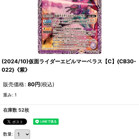
(2024/10)仮面ライダーエビルマーベラス【C】{CB30-
022}《紫》
販売価格
:
80
円
(税込)
重み
:
1
在庫数 52枚
数量
: