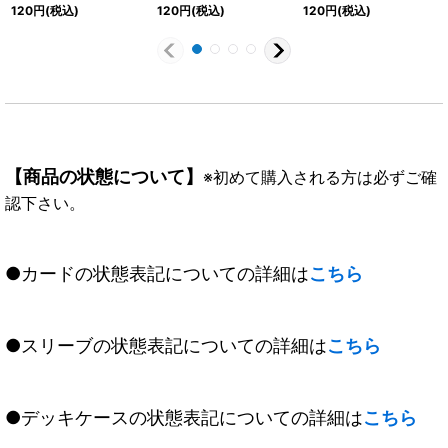
【C】{CB10-032}
ーレベル50【R】
ャーク【C】{CB10-
120
円
(税込)
120
円
(税込)
120
円
(税込)
《紫》
{CB06-058}《白》
046}《緑》
【商品の状態について】
※初めて購入される方は必ずご確
認下さい。
●カードの状態表記についての詳細は
こちら
●スリーブの状態表記についての詳細は
こちら
●デッキケースの状態表記についての詳細は
こちら