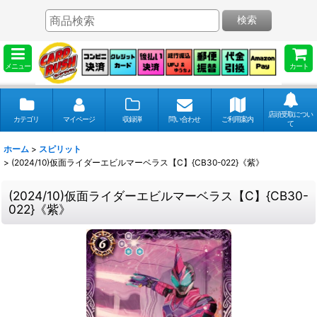
検索
メニュー
カート
店頭受取につい
カテゴリ
マイページ
収録弾
問い合わせ
ご利用案内
て
ホーム
>
スピリット
>
(2024/10)仮面ライダーエビルマーベラス【C】{CB30-022}《紫》
(2024/10)仮面ライダーエビルマーベラス【C】{CB30-
022}《紫》