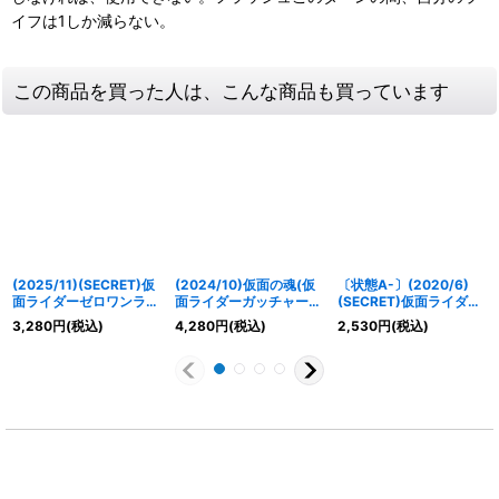
イフは1しか減らない。
この商品を買った人は、こんな商品も買っています
(2025/11)(SECRET)仮
(2024/10)仮面の魂(仮
〔状態A-〕(2020/6)
面ライダーゼロワンライ
面ライダーガッチャー
(SECRET)仮面ライダー
ジングホッパー[4]【契
ド)【CP】{CB30-
クウガアルティメットフ
3,280
円
(税込)
4,280
円
(税込)
2,530
円
(税込)
約X-SEC】{CB34-
CP04}《多》
ォーム[2]【X-SEC】
CX03}《緑》
{CB12-X02}《赤》