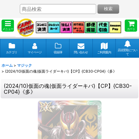
検索
メニュー
カート
店頭受取につい
カテゴリ
マイページ
収録弾
問い合わせ
ご利用案内
て
ホーム
>
マジック
>
(2024/10)仮面の魂(仮面ライダーキバ)【CP】{CB30-CP04}《多》
(2024/10)仮面の魂(仮面ライダーキバ)【CP】{CB30-
CP04}《多》