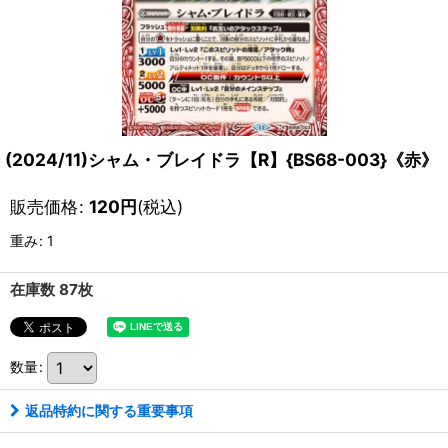
(2024/11)シャム・ブレイドラ【R】{BS68-003}《赤》
販売価格
:
120
円
(税込)
重み
:
1
在庫数 87枚
数量
:
返品特約に関する重要事項