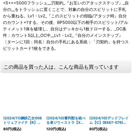
<5+>+5000フラッシュ__刃契約_『お互いのアタックステップ』_自
分の__をトラッシュに置くことで、対象の自分のスピリットに手札
から重ねる。Lv1・Lv2_『このスピリットの煌臨/アタック時』自分
のカウント+1する。その後、BP5000以下の相手のスピリット/アル
ティメット1体を破壊し、自分はデッキから1枚ドローする。_OC条
件：カウント5以上_OC中__Lv1・Lv2_『自分のメインステップ』
〔ターンに1回：同名〕自分の手札にある系統：「刃契約」を持つス
ピリットカード1枚をできる。
この商品を買った人は、こんな商品も買っています
(2024/11)鋼鉄乙女008
(2024/10)審判獣を統べ
(2024/10)デッドフレイ
トリュファイナ【R】
る者ジウ＝ストラ【X】
ム【C】{BS67-079}
{BS68-043}《白》
{BS67-X01}《赤》
《赤》
80
円
(税込)
120
円
(税込)
80
円
(税込)