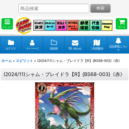
検索
メニュー
カート
店頭受取につい
カテゴリ
マイページ
収録弾
問い合わせ
ご利用案内
て
ホーム
>
スピリット
>
(2024/11)シャム・ブレイドラ【R】{BS68-003}《赤》
(2024/11)シャム・ブレイドラ【R】{BS68-003}《赤》