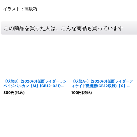
イラスト：高坂巧
この商品を買った人は、こんな商品も買っています
〔状態B〕(2020/6)仮面ライダーラン
〔状態A-〕(2020/6)仮面ライダーデ
ペイジバルカン【M】{CB12-021}
ィケイド激情態(CB12収録)【X】
《緑》
{CB04-X03}《多》
380
円
(税込)
100
円
(税込)