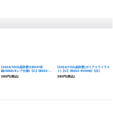
(2024/10)白晶防壁(CBX01収
(2024/11)白晶防壁(ガイアスライラス
録/SEED/Xレア仕様)【C】{BS52-
ト)【C】{BS52-RV008}《白》
RV008}《白》
280
円
(税込)
280
円
(税込)