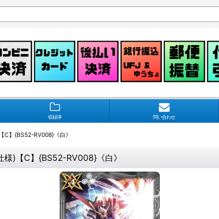
収録弾
問い合わせ
【C】{BS52-RV008}《白》
仕様)【C】{BS52-RV008}《白》