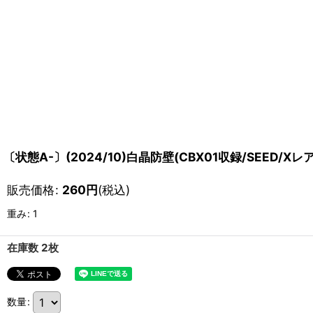
〔状態A-〕(2024/10)白晶防壁(CBX01収録/SEED/Xレ
販売価格
:
260
円
(税込)
重み
:
1
在庫数 2枚
数量
: