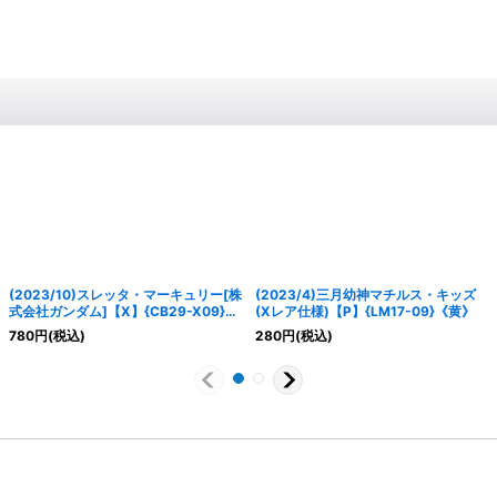
(2023/10)スレッタ・マーキュリー[株
(2023/4)三月幼神マチルス・キッズ
式会社ガンダム]【X】{CB29-X09}
(Xレア仕様)【P】{LM17-09}《黄》
《黄》
780
円
(税込)
280
円
(税込)