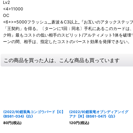
Lv2
<4>11000
OC
<6+>+5000フラッシュ__蒼波＆C3以上_『お互いのアタックス
「王契約」を得る。〔ターンに1回：同名〕手札にあるこのカードは、効
ク時』最もコストの低い相手のスピリット/アルティメット1体を破壊でき
ーンの間、相手は、指定したコストのバースト効果を発揮できない。
この商品を買った人は、こんな商品も買っています
(2022/9)鎧装鳥コンゴウバード【C】
(2022/9)鎧装竜オブシディアンイグ
{BS61-034}《白》
アナ【R】{BS61-047}《白》
80
円
(税込)
120
円
(税込)