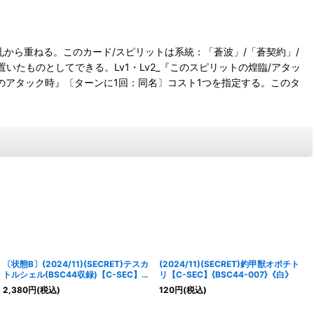
手札から重ねる。このカード/スピリットは系統：「蒼波」/「蒼契約」/
たものとしてできる。Lv1・Lv2_『このスピリットの煌臨/アタッ
ットのアタック時』〔ターンに1回：同名〕コスト1つを指定する。このタ
〔状態B〕(2024/11)(SECRET)テスカ
(2024/11)(SECRET)釣甲獣オポチト
トルシェル(BSC44収録)【C-SEC】
リ【C-SEC】{BSC44-007}《白》
{BS61-072}《白》
2,380
円
(税込)
120
円
(税込)