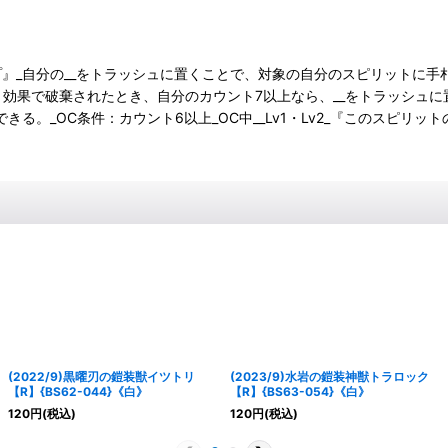
テップ』_自分の__をトラッシュに置くことで、対象の自分のスピリットに
果で破棄されたとき、自分のカウント7以上なら、__をトラッシュに置い
る。_OC条件：カウント6以上_OC中__Lv1・Lv2_『このスピリ
(2022/9)黒曜刃の鎧装獣イツトリ
(2023/9)水岩の鎧装神獣トラロック
【R】{BS62-044}《白》
【R】{BS63-054}《白》
120
円
(税込)
120
円
(税込)