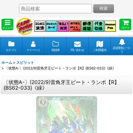
検索
メニュー
カート
店頭受取につい
カテゴリ
マイページ
収録弾
問い合わせ
ご利用案内
て
ホーム
>
スピリット
>
〔状態A-〕(2022/9)雷角牙王ビート・ランポ【R】{BS62-033}《緑》
〔状態A-〕(2022/9)雷角牙王ビート・ランポ【R】
{BS62-033}《緑》