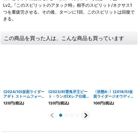
Lv2_『このスピリットのアタック時』相手のスピリット/ネクサス1
つを重疲労させる。その後、ターンに1回、このスピリットは回復で
きる。
この商品を買った人は、こんな商品も買っています
(2024/10)仮面ライダー
(2023/9)雷角牙王ビー
〔状態A-〕(2019/5)仮
アギト ストームフォー
ト・ランポ(Xレア仕様)
面ライダージオウディケ
ム【C】{CB30-002}
【R】{BS62-033}
イドアーマービルドフォ
120
円
(税込)
120
円
(税込)
100
円
(税込)
《赤》
《緑》
ーム【C】{CB08-008}
《赤》