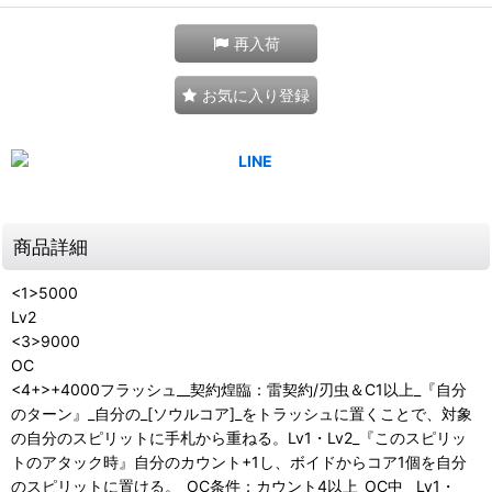
再入荷
お気に入り登録
商品詳細
<1>5000
Lv2
<3>9000
OC
<4+>+4000フラッシュ__契約煌臨：雷契約/刃虫＆C1以上_『自分
のターン』_自分の_[ソウルコア]_をトラッシュに置くことで、対象
の自分のスピリットに手札から重ねる。Lv1・Lv2_『このスピリッ
トのアタック時』自分のカウント+1し、ボイドからコア1個を自分
のスピリットに置ける。_OC条件：カウント4以上_OC中__Lv1・