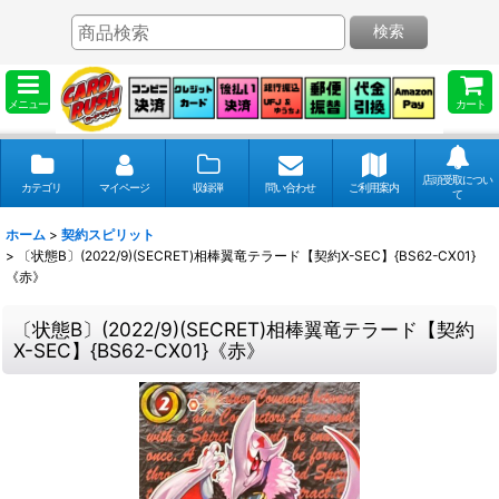
検索
メニュー
カート
店頭受取につい
カテゴリ
マイページ
収録弾
問い合わせ
ご利用案内
て
ホーム
>
契約スピリット
>
〔状態B〕(2022/9)(SECRET)相棒翼竜テラード【契約X-SEC】{BS62-CX01}
《赤》
〔状態B〕(2022/9)(SECRET)相棒翼竜テラード【契約
X-SEC】{BS62-CX01}《赤》