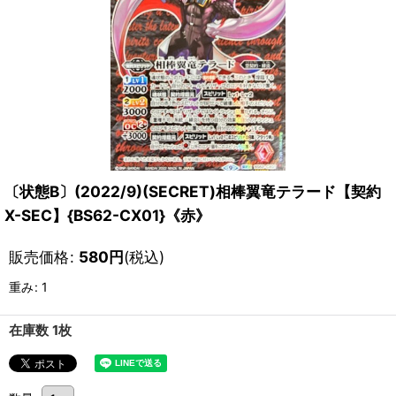
〔状態B〕(2022/9)(SECRET)相棒翼竜テラード【契約
X-SEC】{BS62-CX01}《赤》
販売価格
:
580
円
(税込)
重み
:
1
在庫数 1枚