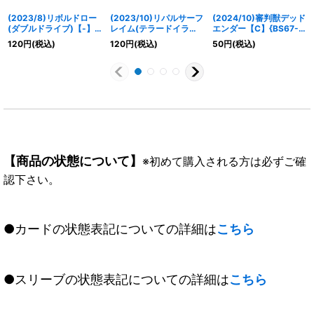
(2023/8)リボルドロー
(2023/10)リパルサーフ
(2024/10)審判獣デッド
(ダブルドライブ)【-】
レイム(テラードイラス
エンダー【C】{BS67-
{BS56-RV001}《赤》
ト)【C】{BS62-070}
005}《赤》
120
円
(税込)
120
円
(税込)
50
円
(税込)
《赤》
【商品の状態について】
※初めて購入される方は必ずご確
認下さい。
●カードの状態表記についての詳細は
こちら
●スリーブの状態表記についての詳細は
こちら