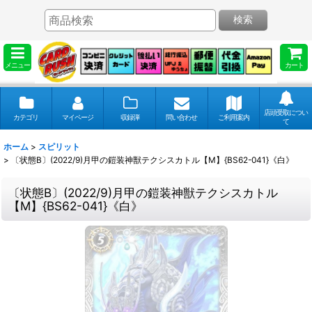
検索
メニュー
カート
店頭受取につい
カテゴリ
マイページ
収録弾
問い合わせ
ご利用案内
て
ホーム
>
スピリット
>
〔状態B〕(2022/9)月甲の鎧装神獣テクシスカトル【M】{BS62-041}《白》
〔状態B〕(2022/9)月甲の鎧装神獣テクシスカトル
【M】{BS62-041}《白》