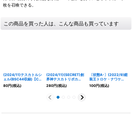
枚を召喚できる。
この商品を買った人は、こんな商品も買っています
(2024/11)テスカトルシ
(2024/11)(SECRET)創
〔状態A-〕(2022/9)鎧
ェル(BSC44収録)【C】
界神テスカトリポカ
装王トロケ・ナワケ
{BS61-072}《白》
(BSC44収録)【X-
【M】{BS61-041}
80
円
(税込)
280
円
(税込)
100
円
(税込)
SEC】{BS61-X09}
《白》
《白》