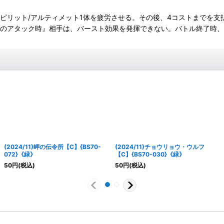
』相手のスピリット/アルティメット1体を疲労させる。その後、4コストまで
リットのアタック時』相手は、バースト効果を発揮できない。バトル終了時
(2024/11)岬の伝令所【C】{BS70-
(2024/11)チョウリョウ・ウルフ
072}《緑》
【C】{BS70-030}《緑》
50
円
(税込)
50
円
(税込)