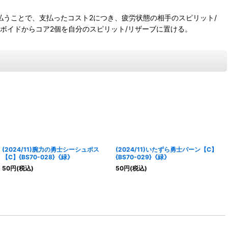
を支払うことで、支払ったコスト2につき、疲労状態の相手のスピリット/
、ボイドからコア2個を自分のスピリット/リザーブに置ける。
(2024/11)腕力の勇士シーシュポス
(2024/11)いたずら勇士パーン【C】
【C】{BS70-028}《緑》
{BS70-029}《緑》
50
円
(税込)
50
円
(税込)