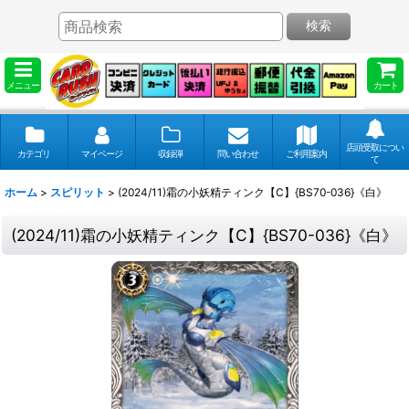
検索
メニュー
カート
店頭受取につい
カテゴリ
マイページ
収録弾
問い合わせ
ご利用案内
て
ホーム
>
スピリット
>
(2024/11)霜の小妖精ティンク【C】{BS70-036}《白》
(2024/11)霜の小妖精ティンク【C】{BS70-036}《白》