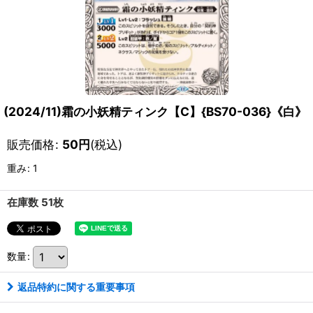
(2024/11)霜の小妖精ティンク【C】{BS70-036}《白》
販売価格
:
50
円
(税込)
重み
:
1
在庫数 51枚
数量
:
返品特約に関する重要事項