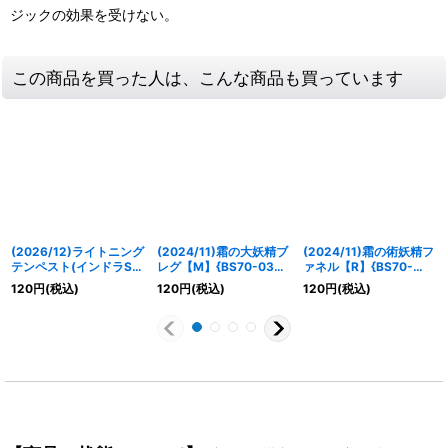
ジックの効果を受けない。
この商品を買った人は、こんな商品も買っています
(2026/12)ライトニング
(2024/11)霜の大妖精ブ
(2024/11)霜の術妖精フ
テンペスト(インドラSD
レグ【M】{BS70-039}
ァネル【R】{BS70-
イラスト)【C】{BS75-
《白》
041}《白》
120
円
(税込)
120
円
(税込)
120
円
(税込)
083}《黄》