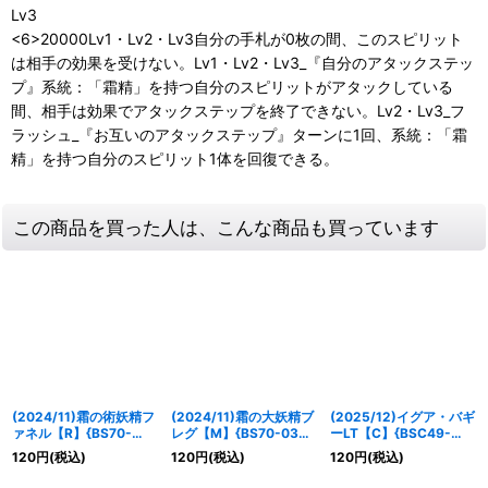
Lv3
<6>20000Lv1・Lv2・Lv3自分の手札が0枚の間、このスピリット
は相手の効果を受けない。Lv1・Lv2・Lv3_『自分のアタックステッ
プ』系統：「霜精」を持つ自分のスピリットがアタックしている
間、相手は効果でアタックステップを終了できない。Lv2・Lv3_フ
ラッシュ_『お互いのアタックステップ』ターンに1回、系統：「霜
精」を持つ自分のスピリット1体を回復できる。
この商品を買った人は、こんな商品も買っています
(2024/11)霜の術妖精フ
(2024/11)霜の大妖精ブ
(2025/12)イグア・バギ
ァネル【R】{BS70-
レグ【M】{BS70-039}
ーLT【C】{BSC49-
041}《白》
《白》
028}《白》
120
円
(税込)
120
円
(税込)
120
円
(税込)