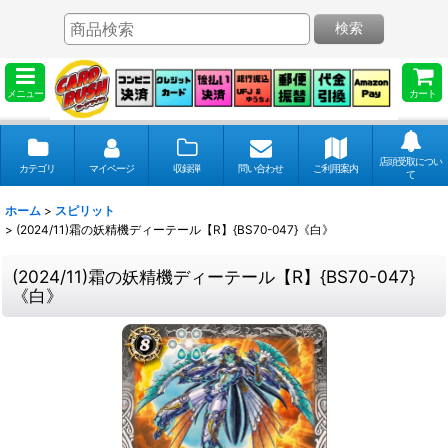
検索
メニュー
カート
店頭受取につい
カテゴリ
マイページ
収録弾
問い合わせ
ご利用案内
て
ホーム
>
スピリット
>
(2024/11)霜の妖精機ディーテール【R】{BS70-047}《白》
(2024/11)霜の妖精機ディーテール【R】{BS70-047}
《白》