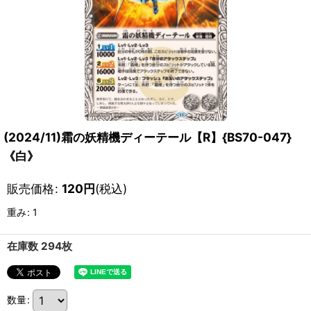
(2024/11)霜の妖精機ディーテール【R】{BS70-047}
《白》
販売価格
:
120
円
(税込)
重み
:
1
在庫数 294枚
数量
: