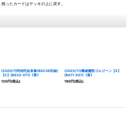
。残ったカードはデッキの上に戻す。
(2020/7)阿弥陀如来像(BSC36収録)
(2025/11)殲滅魔獣ゴルゴーン【X】
【C】{BS33-071}《青》
{BS71-X07}《黄》
120
円
(税込)
180
円
(税込)