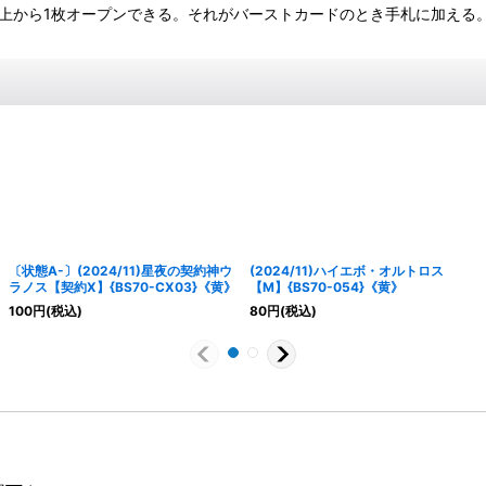
を上から1枚オープンできる。それがバーストカードのとき手札に加える
〔状態A-〕(2024/11)星夜の契約神ウ
(2024/11)ハイエボ・オルトロス
ラノス【契約X】{BS70-CX03}《黄》
【M】{BS70-054}《黄》
100
円
(税込)
80
円
(税込)