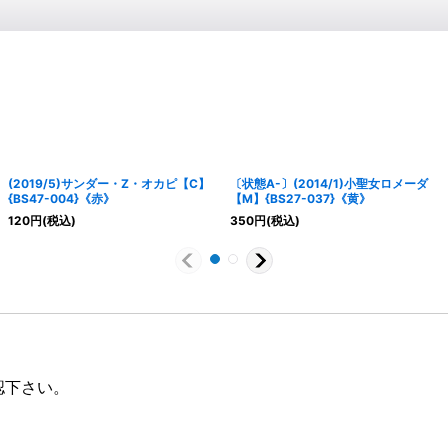
(2019/5)サンダー・Z・オカピ【C】
〔状態A-〕(2014/1)小聖女ロメーダ
{BS47-004}《赤》
【M】{BS27-037}《黄》
120
円
(税込)
350
円
(税込)
認下さい。