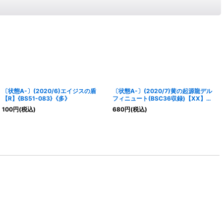
〔状態A-〕(2020/6)エイジスの盾
〔状態A-〕(2020/7)黄の起源龍デル
【R】{BS51-083}《多》
フィニュート(BSC36収録)【XX】
{BS38-XX02}《黄》
100
円
(税込)
680
円
(税込)