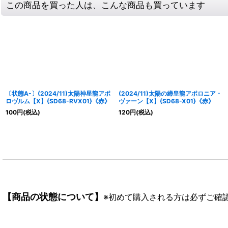
この商品を買った人は、こんな商品も買っています
〔状態A-〕(2024/11)太陽神星龍アポ
(2024/11)太陽の締皇龍アポロニア・
ロヴルム【X】{SD68-RVX01}《赤》
ヴァーン【X】{SD68-X01}《赤》
100
円
(税込)
120
円
(税込)
【商品の状態について】
※初めて購入される方は必ずご確