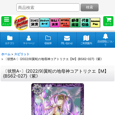
検索
メニュー
カート
店頭受取につい
カテゴリ
マイページ
収録弾
問い合わせ
ご利用案内
て
ホーム
>
スピリット
>
〔状態A-〕(2022/9)翼蛇の地母神コアトリクエ【M】{BS62-027}《紫》
〔状態A-〕(2022/9)翼蛇の地母神コアトリクエ【M】
{BS62-027}《紫》