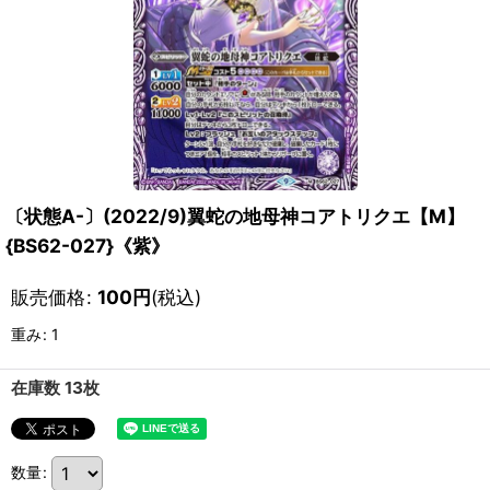
〔状態A-〕(2022/9)翼蛇の地母神コアトリクエ【M】
{BS62-027}《紫》
販売価格
:
100
円
(税込)
重み
:
1
在庫数 13枚
数量
: