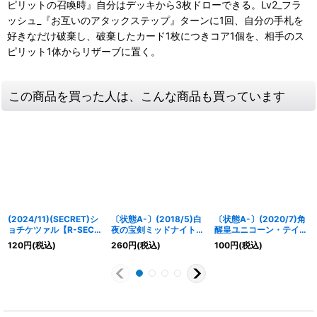
ピリットの召喚時』自分はデッキから3枚ドローできる。Lv2_フラ
ッシュ_『お互いのアタックステップ』ターンに1回、自分の手札を
好きなだけ破棄し、破棄したカード1枚につきコア1個を、相手のス
ピリット1体からリザーブに置く。
この商品を買った人は、こんな商品も買っています
(2024/11)(SECRET)シ
〔状態A-〕(2018/5)白
〔状態A-〕(2020/7)角
ョチケツァル【R-SEC】
夜の宝剣ミッドナイト・
醒皇ユニコーン・テイカ
{BSC44-003}《紫》
サン【M】{SD44-
ー【X】{BS52-X04}
120
円
(税込)
260
円
(税込)
100
円
(税込)
RV004}《白》
《白》