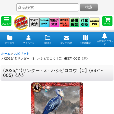
検索
メニュー
カート
店頭受取につい
カテゴリ
マイページ
収録弾
問い合わせ
ご利用案内
て
ホーム
>
スピリット
>
(2025/11)サンダー・Z・ハシビロコウ【C】{BS71-005}《赤》
(2025/11)サンダー・Z・ハシビロコウ【C】{BS71-
005}《赤》