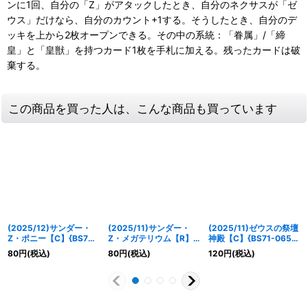
ンに1回、自分の「Z」がアタックしたとき、自分のネクサスが「ゼ
ウス」だけなら、自分のカウント+1する。そうしたとき、自分のデ
ッキを上から2枚オープンできる。その中の系統：「眷属」/「締
皇」と「皇獣」を持つカード1枚を手札に加える。残ったカードは破
棄する。
この商品を買った人は、こんな商品も買っています
(2025/12)サンダー・
(2025/11)サンダー・
(2025/11)ゼウスの祭壇
Z・ポニー【C】{BS72-
Z・メガテリウム【R】
神殿【C】{BS71-065}
003}《赤》
{BS71-009}《赤》
《赤》
80
円
(税込)
80
円
(税込)
120
円
(税込)