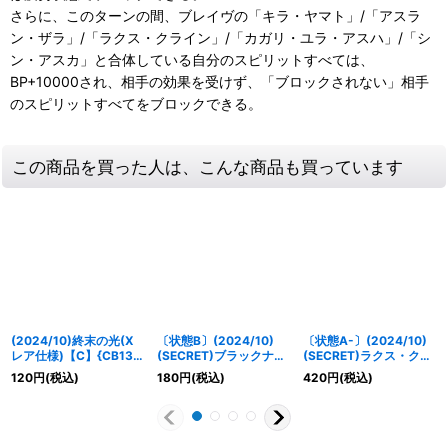
さらに、このターンの間、ブレイヴの「キラ・ヤマト」/「アスラ
ン・ザラ」/「ラクス・クライン」/「カガリ・ユラ・アスハ」/「シ
ン・アスカ」と合体している自分のスピリットすべては、
BP+10000され、相手の効果を受けず、「ブロックされない」相手
のスピリットすべてをブロックできる。
この商品を買った人は、こんな商品も買っています
(2024/10)終末の光(X
〔状態B〕(2024/10)
〔状態A-〕(2024/10)
レア仕様)【C】{CB13-
(SECRET)ブラックナイ
(SECRET)ラクス・クラ
077}《白》
トスコード カルラ【X-
イン[C.E.75]【M-
120
円
(税込)
180
円
(税込)
420
円
(税込)
SEC】{CBX01-X01}
SEC】{CBX01-012}
《白》
《白》