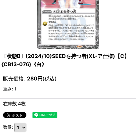
〔状態B〕(2024/10)SEEDを持つ者(Xレア仕様)【C】
{CB13-076}《白》
販売価格
:
280
円
(税込)
重み
:
1
在庫数 4枚
数量
: