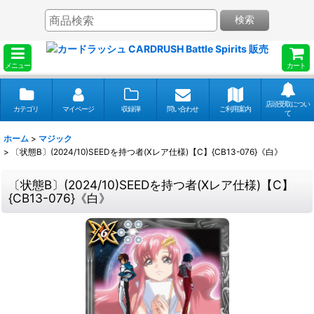
検索
メニュー
カート
店頭受取につい
カテゴリ
マイページ
収録弾
問い合わせ
ご利用案内
て
ホーム
>
マジック
>
〔状態B〕(2024/10)SEEDを持つ者(Xレア仕様)【C】{CB13-076}《白》
〔状態B〕(2024/10)SEEDを持つ者(Xレア仕様)【C】
{CB13-076}《白》