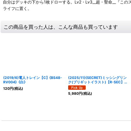
自分はデッキの下から1枚ドローする。Lv2・Lv3__超・聖命__
ライフに置く。
この商品を買った人は、こんな商品も買っています
(2019/6)電人トレイン【C】{BS48-
(2025/11)(SECRET)ミッシングリン
RV004}《白》
ク(ブリギットイラスト)【R-SEC】
{BS70-085}《白》
120
円
(税込)
5,980
円
(税込)