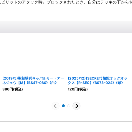
『このスピリットのアタック時』ブロックされたとき、自分はデッキの下か
(2019/5)聖刻騎兵キャバルリー・アー
(2025/12)(SECRET)菌獣オックオッ
ネジェウ【M】{BS47-080}《白》
クス【R-SEC】{BS73-024}《緑》
380
円
(税込)
120
円
(税込)