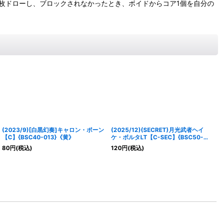
ら1枚ドローし、ブロックされなかったとき、ボイドからコア1個を自分の
(2023/9)[白黒幻奏]キャロン・ポーン
(2025/12)(SECRET)月光武者ヘイ
【C】{BSC40-013}《黄》
ケ・ボルタLT【C-SEC】{BSC50-
008}《緑》
80
円
(税込)
120
円
(税込)