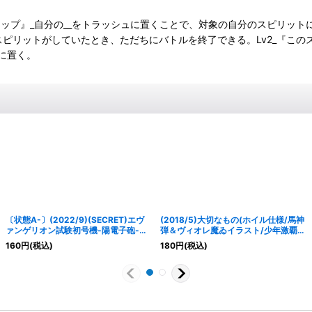
ステップ』_自分の__をトラッシュに置くことで、対象の自分のスピリット
ピリットがしていたとき、ただちにバトルを終了できる。Lv2_『この
に置く。
〔状態A-〕(2022/9)(SECRET)エヴ
(2018/5)大切なもの(ホイル仕様/馬神
ァンゲリオン試験初号機-陽電子砲-
弾＆ヴィオレ魔ゐイラスト/少年激覇ダ
【M-SEC】{CB23-020}《紫》
ンロゴ)【-】{BSC29-019}《多》
160
円
(税込)
180
円
(税込)