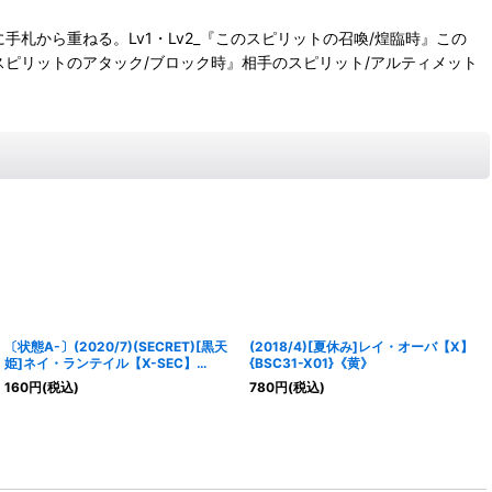
に手札から重ねる。Lv1・Lv2_『このスピリットの召喚/煌臨時』この
スピリットのアタック/ブロック時』相手のスピリット/アルティメット
〔状態A-〕(2020/7)(SECRET)[黒天
(2018/4)[夏休み]レイ・オーバ【X】
姫]ネイ・ランテイル【X-SEC】
{BSC31-X01}《黄》
{BSC37-X01}《黄》
160
円
(税込)
780
円
(税込)