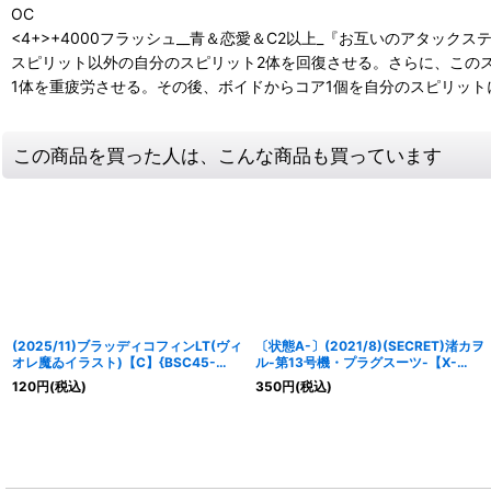
OC
<4+>+4000フラッシュ__青＆恋愛＆C2以上_『お互いのアタック
スピリット以外の自分のスピリット2体を回復させる。さらに、このス
1体を重疲労させる。その後、ボイドからコア1個を自分のスピリット
この商品を買った人は、こんな商品も買っています
(2025/11)ブラッディコフィンLT(ヴィ
〔状態A-〕(2021/8)(SECRET)渚カヲ
オレ魔ゐイラスト)【C】{BSC45-
ル-第13号機・プラグスーツ-【X-
096}《紫》
SEC】{CB21-X05}《紫》
120
円
(税込)
350
円
(税込)