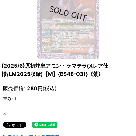
(2025/6)原初蛇皇アモン・ケマテラ(Xレア仕
様/LM2025収録)【M】{BS48-031}《紫》
販売価格
:
280
円
(税込)
重み
:
1
×