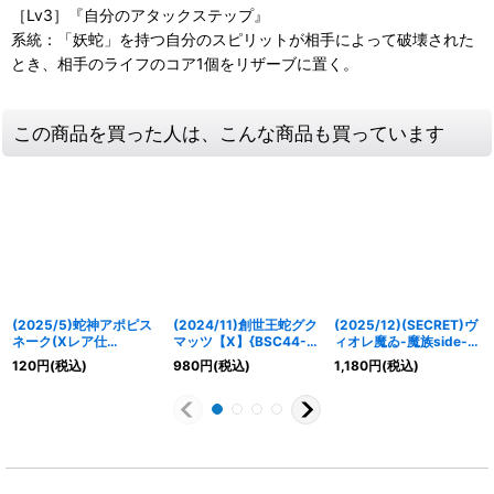
［Lv3］『自分のアタックステップ』
系統：「妖蛇」を持つ自分のスピリットが相手によって破壊された
とき、相手のライフのコア1個をリザーブに置く。
この商品を買った人は、こんな商品も買っています
(2025/5)蛇神アポピス
(2024/11)創世王蛇グク
(2025/12)(SECRET)ヴ
ネーク(Xレア仕
マッツ【X】{BSC44-
ィオレ魔ゐ-魔族side-
様/LM2025収録)【M】
X01}《紫》
(BSC50収録)【CP-
120
円
(税込)
980
円
(税込)
1,180
円
(税込)
{BS45-017}《紫》
SEC】{SD51-CP01}
《多》