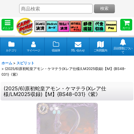
検索
メニュー
カート
店頭受取につい
カテゴリ
マイページ
収録弾
問い合わせ
ご利用案内
て
ホーム
>
スピリット
>
(2025/6)原初蛇皇アモン・ケマテラ(Xレア仕様/LM2025収録)【M】{BS48-
031}《紫》
(2025/6)原初蛇皇アモン・ケマテラ(Xレア仕
様/LM2025収録)【M】{BS48-031}《紫》