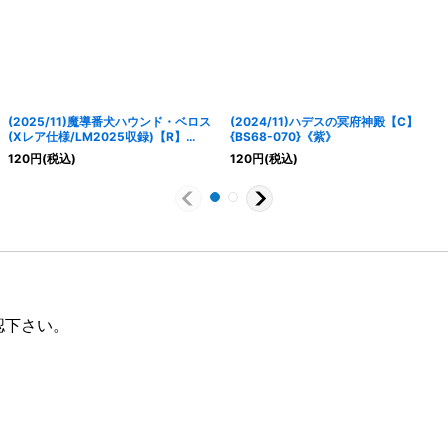
(2025/11)魔導番犬ハウンド・ベロス
(2024/11)ハデスの冥府神殿【C】
(Xレア仕様/LM2025収録)【R】
{BS68-070}《紫》
{BS68-014}《紫》
120
円
(税込)
120
円
(税込)
認下さい。