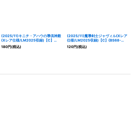
(2025/11)キニチ・アハウの導倶神殿
(2025/11)魔導剣士ジャヴィル(Xレア
(Xレア仕様/LM2025収録)【C】
仕様/LM2025収録)【C】{BS68-
{BS68-073}《黄》
019}《紫》
180
円
(税込)
120
円
(税込)