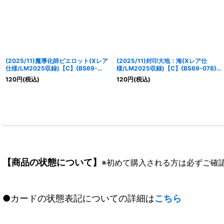
(2025/11)魔導化師ピエロット(Xレア
(2025/11)封印大地：海(Xレア仕
仕様/LM2025収録)【C】{BS69-
様/LM2025収録)【C】{BS69-078}
012}《紫》
《青》
120
円
(税込)
120
円
(税込)
【商品の状態について】
※初めて購入される方は必ずご確
●カードの状態表記についての詳細は
こちら