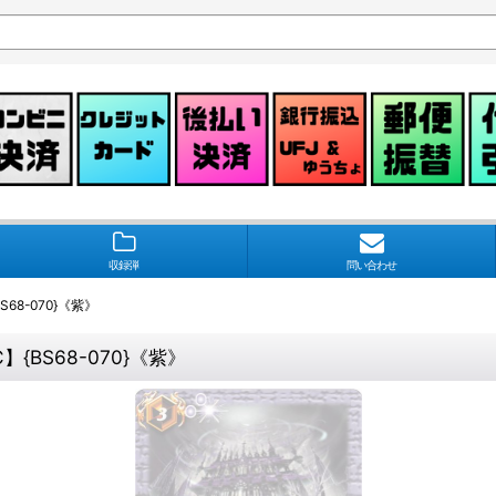
収録弾
問い合わせ
S68-070}《紫》
】{BS68-070}《紫》