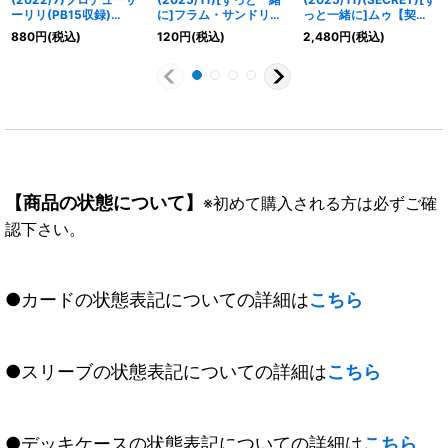
ーリリ(PB15収録)
に]フラム・サンドリア
っと一緒に]ムゥ【契約
【CP】{BSC33-CP02}
【契約X】{BSC46-
X-SEC】{BSC46-
880
円
(税込)
120
円
(税込)
2,480
円
(税込)
《黄》
CX01}《黄》
CX02}《黄》
【商品の状態について】
※初めて購入される方は必ずご確
認下さい。
●カードの状態表記についての詳細は
こちら
●スリーブの状態表記についての詳細は
こちら
●デッキケースの状態表記についての詳細は
こちら