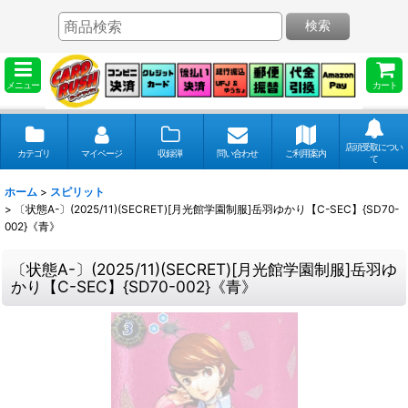
検索
メニュー
カート
店頭受取につい
カテゴリ
マイページ
収録弾
問い合わせ
ご利用案内
て
ホーム
>
スピリット
>
〔状態A-〕(2025/11)(SECRET)[月光館学園制服]岳羽ゆかり【C-SEC】{SD70-
002}《青》
〔状態A-〕(2025/11)(SECRET)[月光館学園制服]岳羽ゆ
かり【C-SEC】{SD70-002}《青》