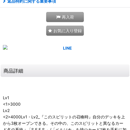
返品特約に関する重要事項
再入荷
お気に入り登録
商品詳細
Lv1
<1>3000
Lv2
<2>4000Lv1・Lv2_『このスピリットの召喚時』自分のデッキを上
から3枚オープンできる。その中の、このスピリットと異なるカー
ド名の系統：「S.E.E.S.」/「ペルソナ」を持つカード1枚を手札に加