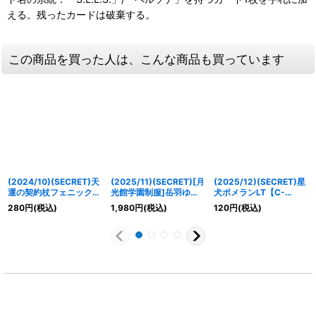
える。残ったカードは破棄する。
この商品を買った人は、こんな商品も買っています
(2024/10)(SECRET)天
(2025/11)(SECRET)[月
(2025/12)(SECRET)星
運の契約杖フェニックス
光館学園制服]岳羽ゆか
犬ポメランLT【C-
フェザー【X-SEC】
り【C-SEC】{SD70-
SEC】{BSC49-036}
280
円
(税込)
1,980
円
(税込)
120
円
(税込)
{BS67-X12}《多》
002}《青》
《黄》