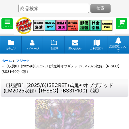
検索
メニュー
カート
店頭受取につい
カテゴリ
マイページ
収録弾
問い合わせ
ご利用案内
て
ホーム
>
マジック
>
〔状態B〕(2025/6)(SECRET)式鬼神オブザデッド(LM2025収録)【R-SEC】
{BS31-100}《紫》
〔状態B〕(2025/6)(SECRET)式鬼神オブザデッド
(LM2025収録)【R-SEC】{BS31-100}《紫》