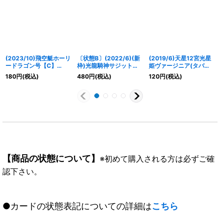
(2023/10)飛空艇ホーリ
〔状態B〕(2022/6)(新
(2019/6)天星12宮光星
ードラゴン号【C】
枠)光龍騎神サジット・
姫ヴァージニア(タバッ
{BS66-073}《黄》
アポロドラゴン
ク加工/光導デッキCB収
180
円
(税込)
480
円
(税込)
120
円
(税込)
X【10thX】{BS50-
録)【C】{BS47-056}
10thX01}《赤》
《黄》
【商品の状態について】
※初めて購入される方は必ずご確
認下さい。
●カードの状態表記についての詳細は
こちら