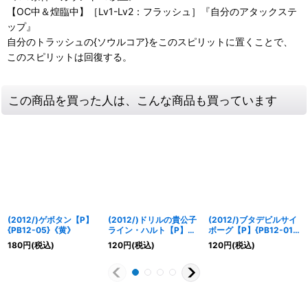
【OC中＆煌臨中】［Lv1-Lv2：フラッシュ］『自分のアタックステ
ップ』
自分のトラッシュの{ソウルコア}をこのスピリットに置くことで、
このスピリットは回復する。
この商品を買った人は、こんな商品も買っています
(2012/)ゲボタン【P】
(2012/)ドリルの貴公子
(2012/)ブタデビルサイ
{PB12-05}《黄》
ライン・ハルト【P】
ボーグ【P】{PB12-01}
{PB12-02}《緑》
《白》
180
円
(税込)
120
円
(税込)
120
円
(税込)