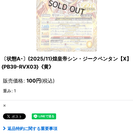
〔状態A-〕(2025/11)煌皇帝シン・ジークペンタン【X】
{PB39-RVX03}《黄》
販売価格
:
100
円
(税込)
重み
:
1
×
返品特約に関する重要事項