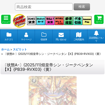
検索
メニュー
カート
店頭受取につい
カテゴリ
マイページ
収録弾
問い合わせ
ご利用案内
て
ホーム
>
スピリット
>
〔状態A-〕(2025/11)煌皇帝シン・ジークペンタン【X】{PB39-RVX03}《黄》
〔状態A-〕(2025/11)煌皇帝シン・ジークペンタン
【X】{PB39-RVX03}《黄》