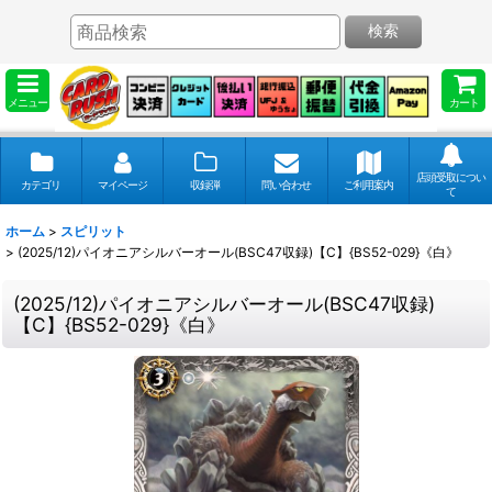
検索
メニュー
カート
店頭受取につい
カテゴリ
マイページ
収録弾
問い合わせ
ご利用案内
て
ホーム
>
スピリット
>
(2025/12)パイオニアシルバーオール(BSC47収録)【C】{BS52-029}《白》
(2025/12)パイオニアシルバーオール(BSC47収録)
【C】{BS52-029}《白》