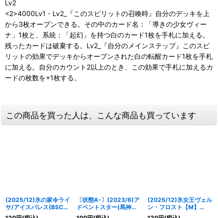
Lv2
<2>4000Lv1・Lv2_『このスピリットの召喚時』自分のデッキを上
から3枚オープンできる。その中のカード名：「導きの少女ヴィー
ナ」1枚と、系統：「起幻」を持つ白のカード1枚を手札に加える。
残ったカードは破棄する。Lv2_『自分のメインステップ』このスピ
リットの効果でデッキからオープンされた白の転醒カード1枚を手札
に加える。自分のカウント2以上のとき、この効果で手札に加えるカ
ードの枚数を+1枚する。
この商品を買った人は、こんな商品も買っています
(2025/12)氷の家令ライ
〔状態A-〕(2023/6)ア
(2025/12)氷女王ヴェル
サ/アイスパレス(BSC47
ドベントスター(馬神弾
ン・フロスト【M】
収録)【転醒R】{BS55-
イラスト/サーガブレイ
{BSC47-RV004}《白》
120
円
(税込)
100
円
(税込)
120
円
(税込)