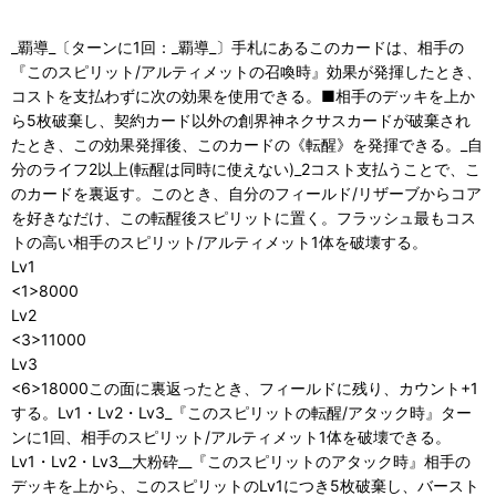
_覇導_〔ターンに1回：_覇導_〕手札にあるこのカードは、相手の
『このスピリット/アルティメットの召喚時』効果が発揮したとき、
コストを支払わずに次の効果を使用できる。■相手のデッキを上か
ら5枚破棄し、契約カード以外の創界神ネクサスカードが破棄され
たとき、この効果発揮後、このカードの《転醒》を発揮できる。_自
分のライフ2以上(転醒は同時に使えない)_2コスト支払うことで、こ
のカードを裏返す。このとき、自分のフィールド/リザーブからコア
を好きなだけ、この転醒後スピリットに置く。フラッシュ最もコス
トの高い相手のスピリット/アルティメット1体を破壊する。
Lv1
<1>8000
Lv2
<3>11000
Lv3
<6>18000この面に裏返ったとき、フィールドに残り、カウント+1
する。Lv1・Lv2・Lv3_『このスピリットの転醒/アタック時』ター
ンに1回、相手のスピリット/アルティメット1体を破壊できる。
Lv1・Lv2・Lv3__大粉砕__『このスピリットのアタック時』相手の
デッキを上から、このスピリットのLv1につき5枚破棄し、バースト