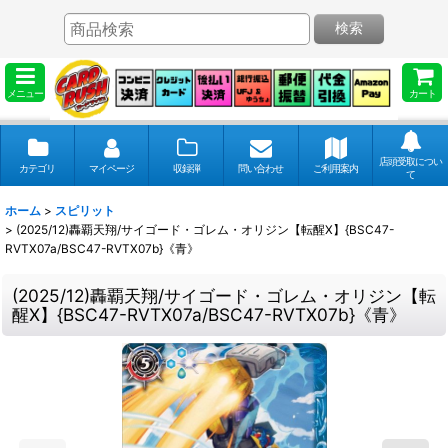
検索
メニュー
カート
店頭受取につい
カテゴリ
マイページ
収録弾
問い合わせ
ご利用案内
て
ホーム
>
スピリット
>
(2025/12)轟覇天翔/サイゴード・ゴレム・オリジン【転醒X】{BSC47-
RVTX07a/BSC47-RVTX07b}《青》
(2025/12)轟覇天翔/サイゴード・ゴレム・オリジン【転
醒X】{BSC47-RVTX07a/BSC47-RVTX07b}《青》