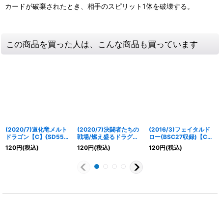
カードが破棄されたとき、相手のスピリット1体を破壊する。
この商品を買った人は、こんな商品も買っています
(2020/7)道化竜メルト
(2020/7)決闘者たちの
(2016/3)フェイタルド
ドラゴン【C】{SD55-
戦場/燃え盛るドラグノ
ロー(BSC27収録)【C】
002}《赤》
決闘者【転醒R】
{SD26-013}《赤》
120
円
(税込)
120
円
(税込)
120
円
(税込)
{BS52-060}《赤》