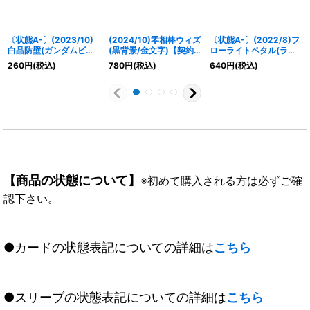
〔状態A-〕(2023/10)
(2024/10)零相棒ウィズ
〔状態A-〕(2022/8)フ
白晶防壁(ガンダムビル
(黒背景/金文字)【契約
ローライトペタル(ライ
ドファイターズ)【C】
X】{BS64-CX03}
ムイラスト)【C】
260
円
(税込)
780
円
(税込)
640
円
(税込)
{BS52-RV008}《白》
《白》
{BS58-082}《黄》
【商品の状態について】
※初めて購入される方は必ずご確
認下さい。
●カードの状態表記についての詳細は
こちら
●スリーブの状態表記についての詳細は
こちら