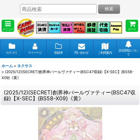
検索
メニュー
カート
店頭受取につい
カテゴリ
マイページ
収録弾
問い合わせ
ご利用案内
て
ホーム
>
ネクサス
>
(2025/12)(SECRET)創界神パールヴァティー(BSC47収録)【X-SEC】{BS58-
X09}《黄》
(2025/12)(SECRET)創界神パールヴァティー(BSC47収
録)【X-SEC】{BS58-X09}《黄》