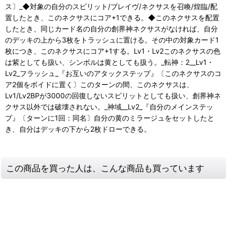
ス〕_◆対象の自分のスピリット/ブレイヴ/ネクサスを召喚/煌臨/配
置したとき、このネクサスにコア+1できる。◆このネクサスを配置
したとき、同じカード名の自分の創界神ネクサスがなければ、自分
のデッキの上から3枚をトラッシュに置ける。その中の対象カード1
枚につき、このネクサスにコア+1する。Lv1・Lv2このネクサスの色
は紫としても扱い、シンボルは黄としても扱う。_転神：2__Lv1・
Lv2_フラッシュ_『お互いのアタックステップ』〔このネクサスのコ
ア2個をボイドに置く〕このターンの間、このネクサスは、
Lv1/Lv2BPが3000の回復しないスピリットとしても扱い、創界神ネ
クサス以外では破壊されない。_神域__Lv2_『自分のメインステッ
プ』〔ターンに1回：同名〕自分の黄のミラージュをセットしたと
き、自分はデッキの下から2枚ドローできる。
この商品を買った人は、こんな商品も買っています