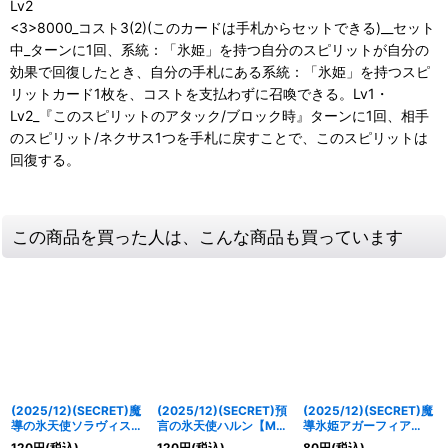
Lv2
<3>8000_コスト3(2)(このカードは手札からセットできる)__セット
中_ターンに1回、系統：「氷姫」を持つ自分のスピリットが自分の
効果で回復したとき、自分の手札にある系統：「氷姫」を持つスピ
リットカード1枚を、コストを支払わずに召喚できる。Lv1・
Lv2_『このスピリットのアタック/ブロック時』ターンに1回、相手
のスピリット/ネクサス1つを手札に戻すことで、このスピリットは
回復する。
この商品を買った人は、こんな商品も買っています
(2025/12)(SECRET)魔
(2025/12)(SECRET)預
(2025/12)(SECRET)魔
導の氷天使ソラヴィス
言の氷天使ハルン【M-
導氷姫アガーフィア
【C-SEC】{BSC47-
SEC】{BSC47-006}
(BSC47収録)【R-
120
円
(税込)
120
円
(税込)
80
円
(税込)