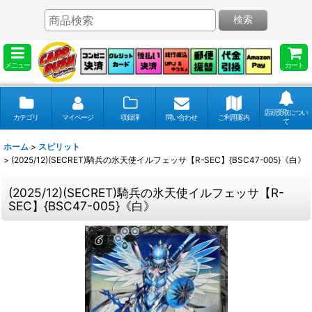
検索
メニュー
カート
店頭受取につい
カテゴリ
マイページ
収録弾
問い合わせ
ご利用案内
て
ホーム
>
スピリット
>
(2025/12)(SECRET)騎兵の氷天使イルフェッサ【R-SEC】{BSC47-005}《白》
(2025/12)(SECRET)騎兵の氷天使イルフェッサ【R-
SEC】{BSC47-005}《白》