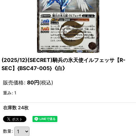
(2025/12)(SECRET)騎兵の氷天使イルフェッサ【R-
SEC】{BSC47-005}《白》
販売価格
:
80
円
(税込)
重み
:
1
在庫数 24枚
数量
: