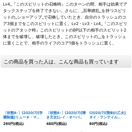
Lv4_『このスピリットの召喚時』このターンの間、相手は効果でア
タックステップを終了できない。さらに、_百華繚乱_を持つスピリ
ットの_ショーアップ_で召喚していたとき、自分のトラッシュのコ
ア3個までをこのスピリットに置く。Lv2・Lv3・Lv4_『このスピリ
ットのアタック時』このスピリットのBP以下の相手のスピリット2
体までを破壊し、破壊したとき、このスピリットの__をトラッシュ
に置くことで、相手のライフのコア1個をトラッシュに置く。
この商品を買った人は、こんな商品も買っています
〔状態A-〕(2020/7)[学
〔状態A-〕(2020/7)[輝
(2020/7)[聖剣の乙女]
園制服]リューネ・マト
き天女]レイ・オーバ
ネイ・ランテイル
(BSC37収録)【X】
【X】{BSC37-RVX01}
(BSC37収録)【R】
260
円
(税込)
480
円
(税込)
80
円
(税込)
{BSC31-X02}《黄》
《黄》
{LM16-D03}《黄》