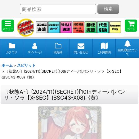
検索
メニュー
カート
店頭受取につい
カテゴリ
マイページ
収録弾
問い合わせ
ご利用案内
て
ホーム
>
スピリット
>
〔状態A-〕(2024/11)(SECRET)[10thディーバ]バンリ・ソラ【X-SEC】
{BSC43-X08}《黄》
〔状態A-〕(2024/11)(SECRET)[10thディーバ]バン
リ・ソラ【X-SEC】{BSC43-X08}《黄》