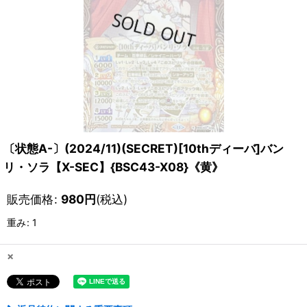
〔状態A-〕(2024/11)(SECRET)[10thディーバ]バン
リ・ソラ【X-SEC】{BSC43-X08}《黄》
販売価格
:
980
円
(税込)
重み
:
1
×