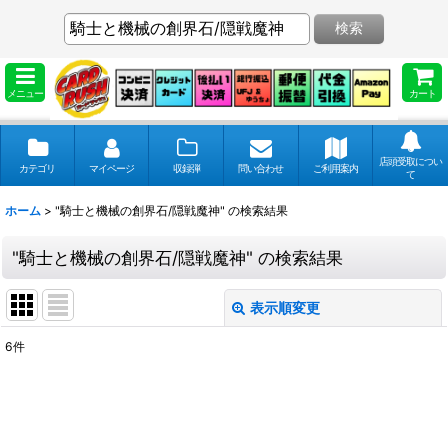
検索
メニュー
カート
店頭受取につい
カテゴリ
マイページ
収録弾
問い合わせ
ご利用案内
て
ホーム
>
"騎士と機械の創界石/隠戦魔神"
の
検索結果
"騎士と機械の創界石/隠戦魔神"
の
検索結果
表示順変更
閉じる
6
件
商品検索
:
表示数
: